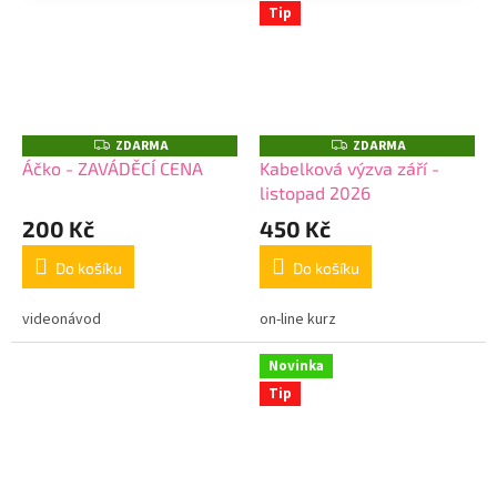
Tip
ZDARMA
ZDARMA
Z
Z
D
D
Áčko - ZAVÁDĚCÍ CENA
Kabelková výzva září -
A
A
listopad 2026
R
R
M
M
A
A
200 Kč
450 Kč
Do košíku
Do košíku
videonávod
on-line kurz
Novinka
Tip