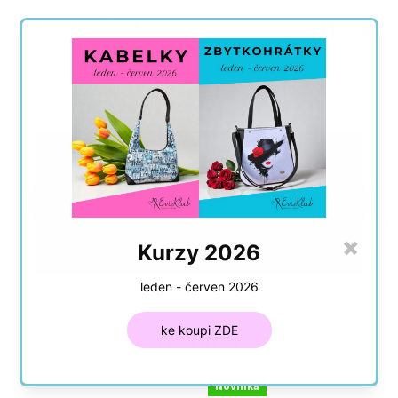
Přejít
NÁKUP
na
CZK
obsah
KOŠÍK
Předchozí
Násle
Kurzy 2026
✖
leden - červen 2026
ke koupi ZDE
Novinky
Novinka