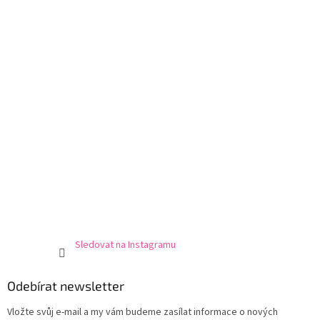
t
í
Sledovat na Instagramu
Odebírat newsletter
Vložte svůj e-mail a my vám budeme zasílat informace o nových