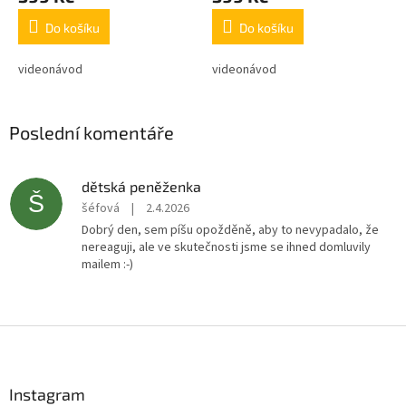
Do košíku
Do košíku
videonávod
videonávod
Poslední komentáře
dětská peněženka
Š
šéfová
|
2.4.2026
Dobrý den, sem píšu opožděně, aby to nevypadalo, že
nereaguji, ale ve skutečnosti jsme se ihned domluvily
mailem :-)
Z
á
p
a
Instagram