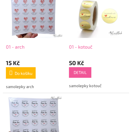
ý
u
p
k
i
t
s
ů
p
r
o
d
01 - arch
01 - kotouč
u
k
15 Kč
50 Kč
t
ů
DETAIL
Do košíku
samolepky kotouč
samolepky arch