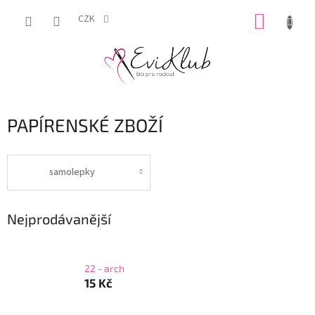
Přejít
NÁKUP
na
CZK
obsah
KOŠÍK
PAPÍRENSKÉ ZBOŽÍ
samolepky
Nejprodávanější
22 - arch
15 Kč