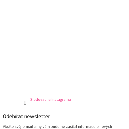
r
t
v
í
k
y
v
ý
p
i
s
u
Sledovat na Instagramu
Odebírat newsletter
Vložte svůj e-mail a my vám budeme zasílat informace o nových