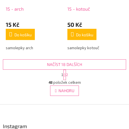
15 - arch
15 - kotouč
15 Kč
50 Kč
Do košíku
Do košíku
samolepky arch
samolepky kotouč
NAČÍST 18 DALŠÍCH
S
1
2
t
O
r
48
položek celkem
v
á
l
NAHORU
n
á
k
d
o
v
Z
a
á
c
á
n
í
p
í
p
a
Instagram