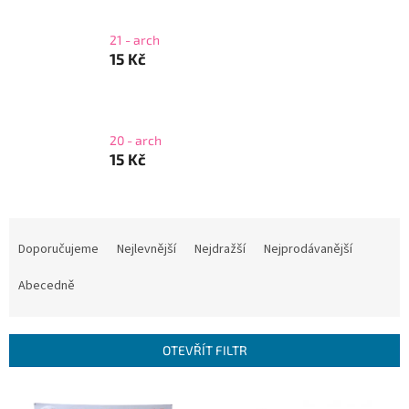
21 - arch
15 Kč
20 - arch
15 Kč
Ř
a
Doporučujeme
Nejlevnější
Nejdražší
Nejprodávanější
z
e
Abecedně
n
í
p
OTEVŘÍT FILTR
r
o
V
d