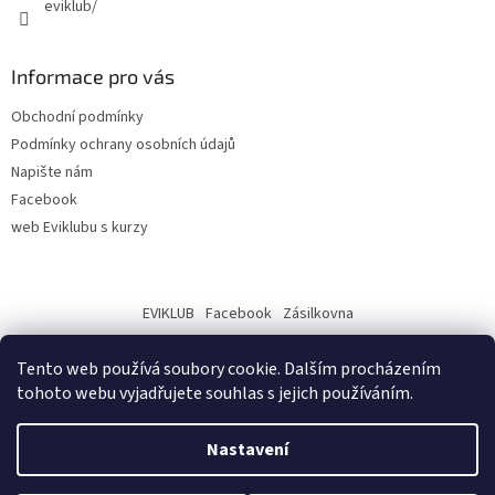
eviklub/
Informace pro vás
Obchodní podmínky
Podmínky ochrany osobních údajů
Napište nám
Facebook
web Eviklubu s kurzy
EVIKLUB
Facebook
Zásilkovna
Tento web používá soubory cookie. Dalším procházením
tohoto webu vyjadřujete souhlas s jejich používáním.
Nastavení
Vytvořil Shoptet