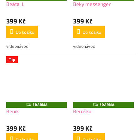
D
D
Beáta_L
Beky messenger
A
A
R
R
M
M
A
A
399 Kč
399 Kč
Do košíku
Do košíku
videonávod
videonávod
Tip
ZDARMA
ZDARMA
Z
Z
D
D
Beník
Beruška
A
A
R
R
M
M
A
A
399 Kč
399 Kč
Do košíku
Do košíku