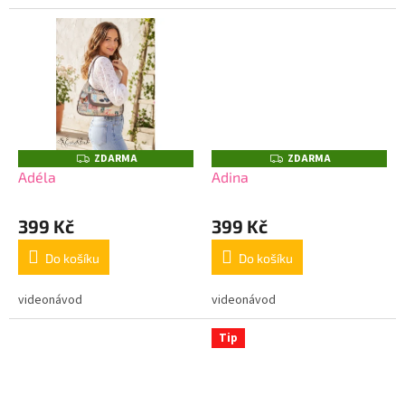
ZDARMA
ZDARMA
Z
Z
D
D
Adéla
Adina
A
A
R
R
M
M
A
A
399 Kč
399 Kč
Do košíku
Do košíku
videonávod
videonávod
Tip