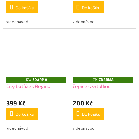
Do košíku
Do košíku
videonávod
videonávod
ZDARMA
ZDARMA
Z
Z
D
D
City batůžek Regina
čepice s vrtulkou
A
A
R
R
M
M
A
A
399 Kč
200 Kč
Do košíku
Do košíku
videonávod
videonávod