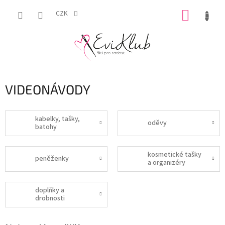
Přejít
NÁKUP
na
CZK
obsah
KOŠÍK
VIDEONÁVODY
kabelky, tašky,
oděvy
batohy
kosmetické tašky
peněženky
a organizéry
doplňky a
drobnosti