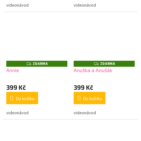
videonávod
videonávod
ZDARMA
ZDARMA
Z
Z
D
D
Annie
Anuška a Anušák
A
A
R
R
M
M
A
A
399 Kč
399 Kč
Do košíku
Do košíku
videonávod
videonávod