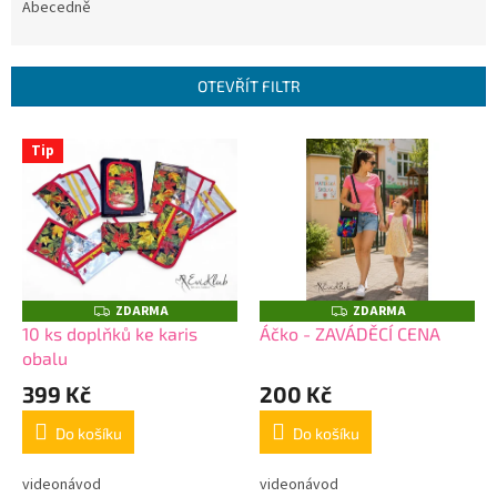
e
Abecedně
n
í
p
OTEVŘÍT FILTR
r
o
V
Tip
d
ý
u
p
k
i
t
s
ů
p
r
o
ZDARMA
ZDARMA
Z
Z
D
D
d
10 ks doplňků ke karis
Áčko - ZAVÁDĚCÍ CENA
A
A
u
obalu
R
R
M
M
k
A
A
399 Kč
200 Kč
t
ů
Do košíku
Do košíku
videonávod
videonávod