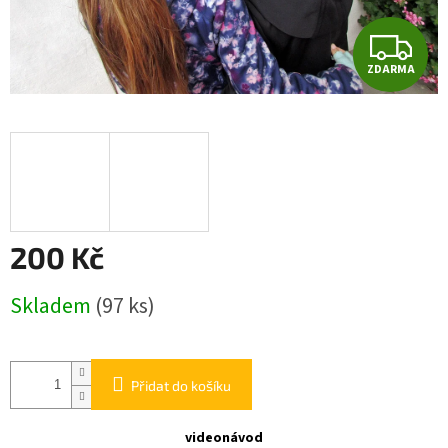
Z
ZDARMA
D
A
R
M
A
200 Kč
Měrná
Skladem
(97 ks)
cena:
Přidat do košíku
videonávod