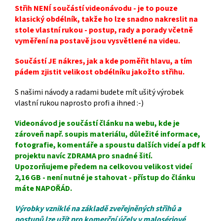
Střih NENÍ součástí videonávodu - je to pouze
klasický obdélník, takže ho lze snadno nakreslit na
stole vlastní rukou - postup, rady a porady včetně
vyměření na postavě jsou vysvětlené na videu.
Součástí JE nákres, jak a kde poměřit hlavu, a tím
pádem zjistit velikost obdélníku jakožto střihu.
S našimi návody a radami budete mít ušitý výrobek
vlastní rukou naprosto profi a ihned :-)
Videonávod je součástí článku na webu, kde je
zároveň např. soupis materiálu, důležité informace,
fotografie, komentáře a spoustu dalších videí a pdf k
projektu navíc ZDRAMA pro snadné šití.
Upozorňujeme předem na celkovou velikost videí
2,16 GB - není nutné je stahovat - přístup do článku
máte NAPOŘÁD.
Výrobky vzniklé na základě zveřejněných střihů a
postupů lze užít pro komerční účely v malosériové