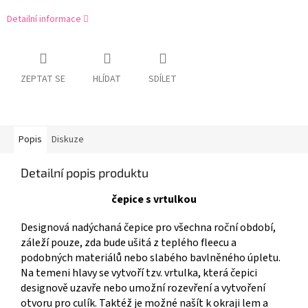
Detailní informace
ZEPTAT SE
HLÍDAT
SDÍLET
Popis
Diskuze
Detailní popis produktu
čepice s vrtulkou
Designová nadýchaná čepice pro všechna roční období,
záleží pouze, zda bude ušitá z teplého fleecu a
podobných materiálů nebo slabého bavlněného úpletu.
Na temeni hlavy se vytvoří tzv. vrtulka, která čepici
designově uzavře nebo umožní rozevření a vytvoření
otvoru pro culík. Taktéž je možné našít k okraji lem a