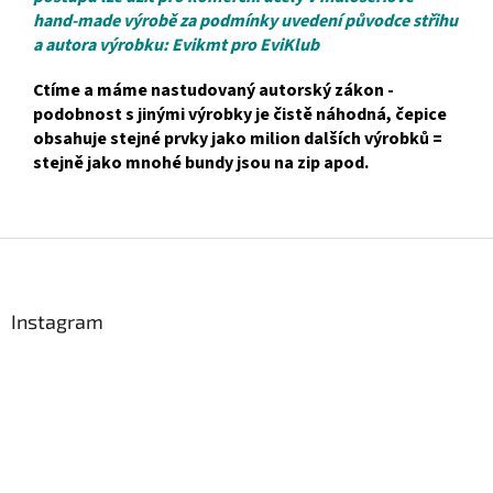
hand-made výrobě za podmínky uvedení původce střihu
a autora výrobku: Evikmt pro EviKlub
Ctíme a máme nastudovaný autorský zákon -
podobnost s jinými výrobky je čistě náhodná, čepice
obsahuje stejné prvky jako milion dalších výrobků =
stejně jako mnohé bundy jsou na zip apod.
Z
á
p
a
Instagram
t
í