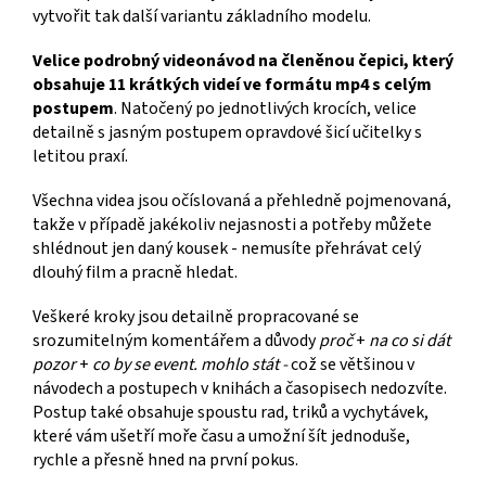
vytvořit tak další variantu základního modelu.
Velice podrobný videonávod na členěnou čepici, který
obsahuje 11 krátkých videí ve formátu mp4 s celým
postupem
. Natočený po jednotlivých krocích, velice
detailně s jasným postupem opravdové šicí učitelky s
letitou praxí.
Všechna videa jsou očíslovaná a přehledně pojmenovaná,
takže v případě jakékoliv nejasnosti a potřeby můžete
shlédnout jen daný kousek - nemusíte přehrávat celý
dlouhý film a pracně hledat.
Veškeré kroky jsou detailně propracované se
srozumitelným komentářem a důvody
proč
+
na co si dát
pozor
+
co by se event. mohlo stát -
což se většinou v
návodech a postupech v knihách a časopisech nedozvíte.
Postup také obsahuje spoustu rad, triků a vychytávek,
které vám ušetří moře času a umožní šít jednoduše,
rychle a přesně hned na první pokus.