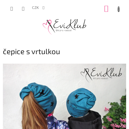
Přejít
NÁKUP
na
CZK
obsah
KOŠÍK
čepice s vrtulkou