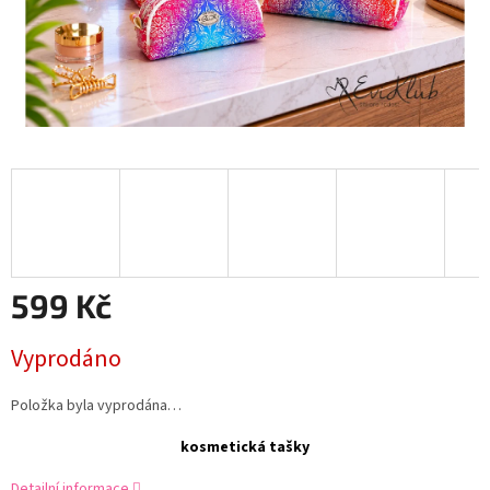
599 Kč
Měrná
Vyprodáno
cena:
Položka byla vyprodána…
kosmetická tašky
Detailní informace