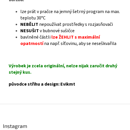
lze prát v pračce na jemný šetrný program na max.
teplotu 30°C
NEBĚLIT
nepoužívat prostředky s rozjasňovači
NESUŠIT
v bubnové sušičce
bavlněné částli
lze ŽEHLIT s maximální
opatrností
na např. síťovinu, aby se neseškvařila
Výrobek je zcela originální, nelze nijak zaručit druhý
stejný kus.
původce střihu a design: Evikmt
Z
á
p
a
Instagram