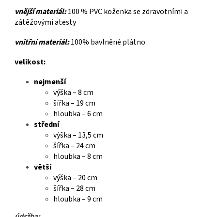
vnější materiál:
100 % PVC koženka se zdravotními a
zátěžovými atesty
vnitřní materiál:
100% bavlněné plátno
velikost:
nejmenší
výška – 8 cm
šířka – 19 cm
hloubka – 6 cm
střední
výška – 13,5 cm
šířka – 24 cm
hloubka – 8 cm
větší
výška – 20 cm
šířka – 28 cm
hloubka – 9 cm
údržba: