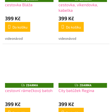
D
D
cestovka Bláža
cestovka, víkendovka,
A
A
kabelka
R
R
M
M
A
A
399 Kč
399 Kč
Do košíku
Do košíku
videonávod
videonávod
ZDARMA
ZDARMA
Z
Z
D
D
cestovní rámečkový batoh
City batůžek Regina
A
A
R
R
M
M
A
A
399 Kč
399 Kč