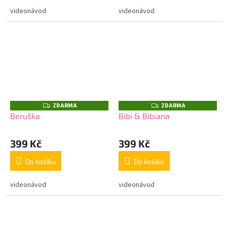
videonávod
videonávod
ZDARMA
ZDARMA
Z
Z
D
D
Beruška
Bibi & Bibiana
A
A
R
R
M
M
A
A
399 Kč
399 Kč
Do košíku
Do košíku
videonávod
videonávod