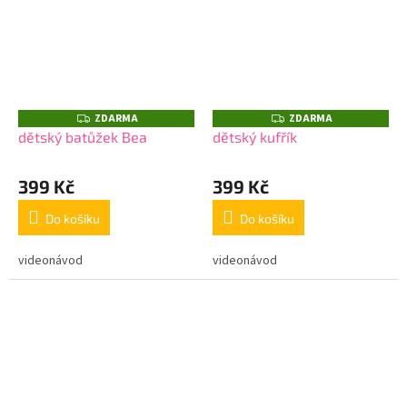
ZDARMA
ZDARMA
Z
Z
D
D
dětský batůžek Bea
dětský kufřík
A
A
R
R
M
M
A
A
399 Kč
399 Kč
Do košíku
Do košíku
videonávod
videonávod