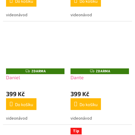
Do košíku
Do košíku
videonávod
videonávod
ZDARMA
ZDARMA
Z
Z
D
D
Daniel
Dante
A
A
R
R
M
M
A
A
399 Kč
399 Kč
Do košíku
Do košíku
videonávod
videonávod
Tip