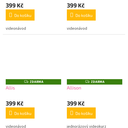
A
A
399 Kč
399 Kč
Do košíku
Do košíku
videonávod
videonávod
ZDARMA
ZDARMA
Z
Z
D
D
Allis
Allison
A
A
R
R
M
M
A
A
399 Kč
399 Kč
Do košíku
Do košíku
videonávod
jednorázový videokurz