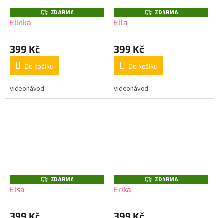
ZDARMA
ZDARMA
Z
Z
D
D
Elinka
Ella
A
A
R
R
M
M
A
A
399 Kč
399 Kč
Do košíku
Do košíku
videonávod
videonávod
ZDARMA
ZDARMA
Z
Z
D
D
Elsa
Erika
A
A
R
R
M
M
A
A
399 Kč
399 Kč