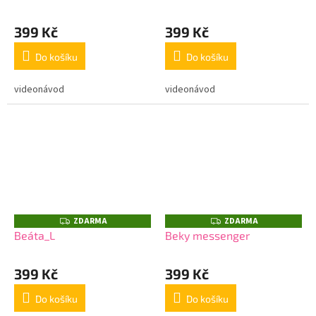
R
R
M
M
A
A
399 Kč
399 Kč
Do košíku
Do košíku
videonávod
videonávod
ZDARMA
ZDARMA
Z
Z
D
D
Beáta_L
Beky messenger
A
A
R
R
M
M
A
A
399 Kč
399 Kč
Do košíku
Do košíku