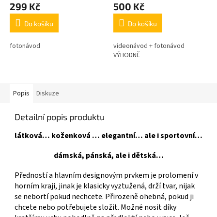
A
A
299 Kč
500 Kč
Do košíku
Do košíku
fotonávod
videonávod + fotonávod
VÝHODNĚ
Popis
Diskuze
Detailní popis produktu
látková… koženková … elegantní… ale i sportovní…
dámská, pánská, ale i dětská…
Předností a hlavním designovým prvkem je prolomení v
horním kraji, jinak je klasicky vyztužená, drží tvar, nijak
se nebortí pokud nechcete. Přirozeně ohebná, pokud ji
chcete nebo potřebujete složit. Možné nosit díky