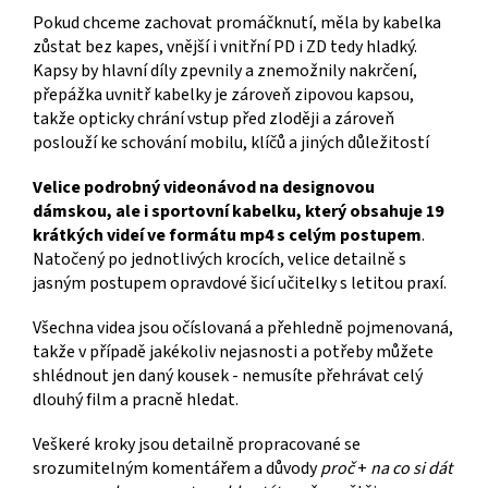
Pokud chceme zachovat promáčknutí, měla by kabelka
zůstat bez kapes, vnější i vnitřní PD i ZD tedy hladký.
Kapsy by hlavní díly zpevnily a znemožnily nakrčení, ​​​
přepážka uvnitř kabelky je zároveň zipovou kapsou,
takže opticky chrání vstup před zloději a zároveň
poslouží ke schování mobilu, klíčů a jiných důležitostí
Velice podrobný videonávod na designovou
dámskou, ale i sportovní kabelku, který obsahuje 19
krátkých videí ve formátu mp4 s celým postupem
.
Natočený po jednotlivých krocích, velice detailně s
jasným postupem opravdové šicí učitelky s letitou praxí.
Všechna videa jsou očíslovaná a přehledně pojmenovaná,
takže v případě jakékoliv nejasnosti a potřeby můžete
shlédnout jen daný kousek - nemusíte přehrávat celý
dlouhý film a pracně hledat.
Veškeré kroky jsou detailně propracované se
srozumitelným komentářem a důvody
proč
+
na co si dát