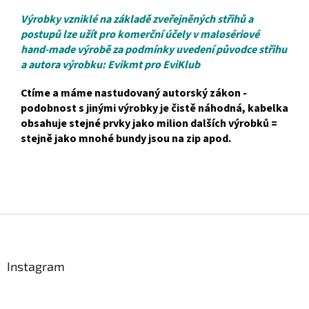
Výrobky vzniklé na základě zveřejněných střihů a
postupů lze užít pro komerční účely v malosériové
hand-made výrobě za podmínky uvedení původce střihu
a autora výrobku: Evikmt pro EviKlub
Ctíme a máme nastudovaný autorský zákon -
podobnost s jinými výrobky je čistě náhodná, kabelka
obsahuje stejné prvky jako milion dalších výrobků =
stejně jako mnohé bundy jsou na zip apod.
Z
á
p
a
Instagram
t
í