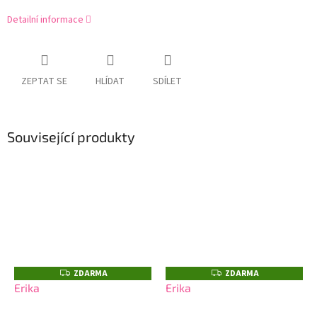
Detailní informace
ZEPTAT SE
HLÍDAT
SDÍLET
Související produkty
ZDARMA
ZDARMA
Z
Z
D
D
Erika
Erika
A
A
R
R
M
M