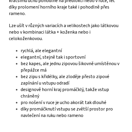
kratšímu uchu pohodlně na předloktí nebo v ruce, leč
díky prolomení horního kraje také i pohodlně přes
rameno.
Lze ušít v různých variacích a velikostech jako látkovou
nebo v kombinaci látka + koženka nebo i
celokoženkovou.
rychlá, ale elegantní
elegantní, stejně tak i sportovní
bez kapes, ale jednu zipovou šikovně umístěnou v
přepážce má
bez zipu s křidélky, ale zloděje přesto zipové
zapínání u vstupu odradí
designově horní kraj promáčklý, takže vstup
chráněný
pro nošení v ruce je ucho akorát tak dlouhé
díky promáčknutí vstupu se zvětší prostor pro
navlečení na ruku nebo rameno