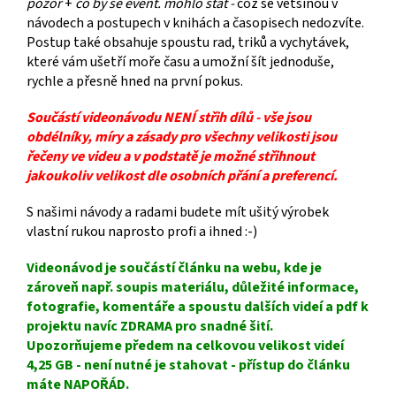
pozor
+
co by se event. mohlo stát -
což se většinou v
návodech a postupech v knihách a časopisech nedozvíte.
Postup také obsahuje spoustu rad, triků a vychytávek,
které vám ušetří moře času a umožní šít jednoduše,
rychle a přesně hned na první pokus.
Součástí videonávodu NENÍ střih dílů - vše jsou
obdélníky, míry a zásady pro všechny velikosti jsou
řečeny ve videu a v podstatě je možné střihnout
jakoukoliv velikost dle osobních přání a preferencí.
S našimi návody a radami budete mít ušitý výrobek
vlastní rukou naprosto profi a ihned :-)
Videonávod je součástí článku na webu, kde je
zároveň např. soupis materiálu, důležité informace,
fotografie, komentáře a spoustu dalších videí a pdf k
projektu navíc ZDRAMA pro snadné šití.
Upozorňujeme předem na celkovou velikost videí
4,25 GB - není nutné je stahovat - přístup do článku
máte NAPOŘÁD.