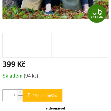
Z
ZDARMA
D
A
R
M
A
399 Kč
Měrná
Skladem
(94 ks)
cena:
Přidat do košíku
videonávod