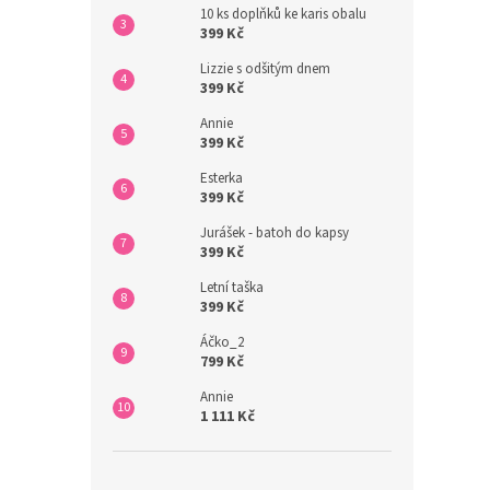
10 ks doplňků ke karis obalu
399 Kč
Lizzie s odšitým dnem
399 Kč
Annie
399 Kč
Esterka
399 Kč
Jurášek - batoh do kapsy
399 Kč
Letní taška
399 Kč
Áčko_2
799 Kč
Annie
1 111 Kč