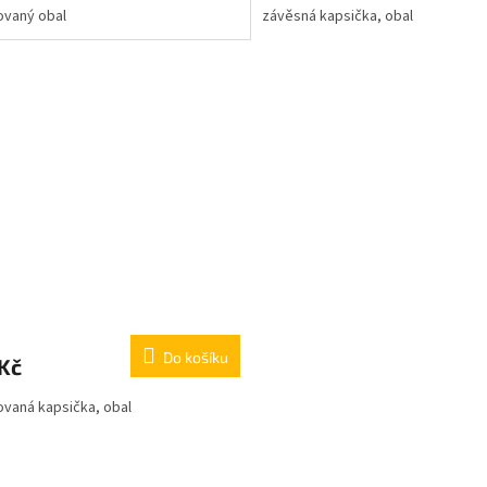
ovaný obal
závěsná kapsička, obal
Do košíku
Kč
ovaná kapsička, obal
O
v