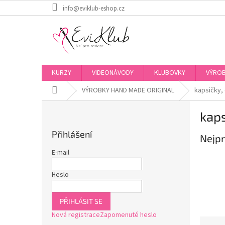
Přejít
info@eviklub-eshop.cz
na
obsah
KURZY
VIDEONÁVODY
KLUBOVKY
VÝROB
Domů
VÝROBKY HAND MADE ORIGINAL
kapsičky,
P
kaps
o
s
Přihlášení
Nejpr
t
r
E-mail
a
n
Heslo
n
í
PŘIHLÁSIT SE
p
Nová registrace
Zapomenuté heslo
a
Ř