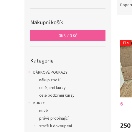
n
a
Dopor
e
z
l
e
Nákupní košík
n
í
0
KS /
0 KČ
p
V
r
Tip
ý
o
p
Přeskočit
d
i
Kategorie
kategorie
u
s
k
p
DÁRKOVÉ POUKAZY
t
r
nákup zboží
ů
o
celé jarní kurzy
d
celé podzimní kurzy
u
KURZY
6
k
t
nové
ů
právě probíhající
250
starší k dokoupení