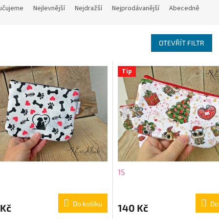
učujeme
Nejlevnější
Nejdražší
Nejprodávanější
Abecedně
OTEVŘÍT FILTR
Tip
15
Do košíku
Do
 Kč
140 Kč