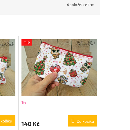
4
položek celkem
Tip
16
 košíku
Do košíku
140 Kč