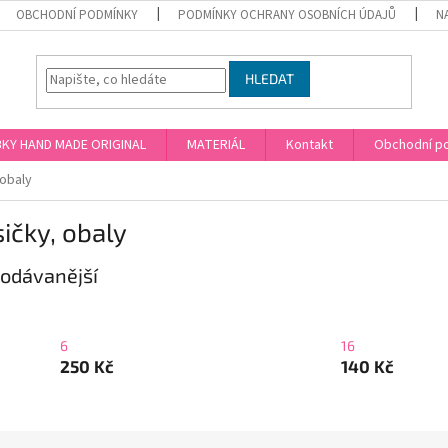
OBCHODNÍ PODMÍNKY
PODMÍNKY OCHRANY OSOBNÍCH ÚDAJŮ
N
HLEDAT
KY HAND MADE ORIGINAL
MATERIÁL
Kontakt
Obchodní p
 obaly
ičky, obaly
odávanější
6
16
250 Kč
140 Kč