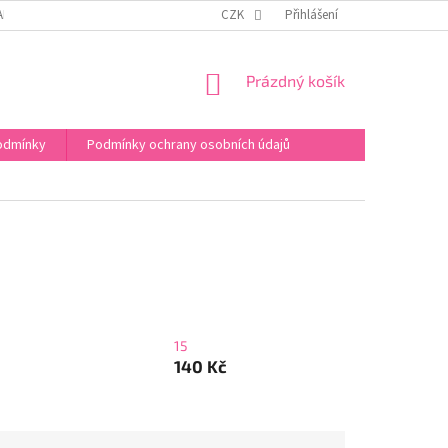
APIŠTE NÁM
FACEBOOK
WEB EVIKLUBU S KURZY
CZK
Přihlášení
NÁKUPNÍ
Prázdný košík
KOŠÍK
odmínky
Podmínky ochrany osobních údajů
15
140 Kč