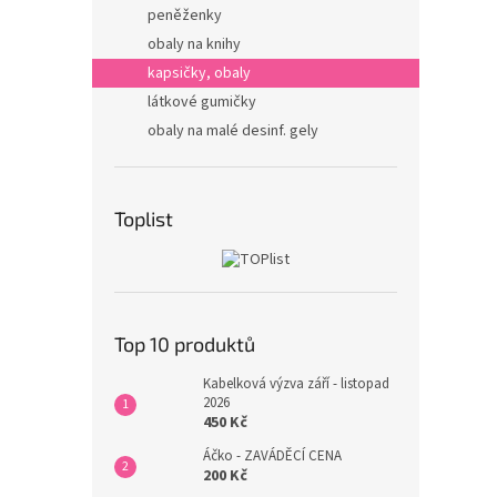
peněženky
obaly na knihy
kapsičky, obaly
látkové gumičky
obaly na malé desinf. gely
Toplist
Top 10 produktů
Kabelková výzva září - listopad
2026
450 Kč
Áčko - ZAVÁDĚCÍ CENA
200 Kč