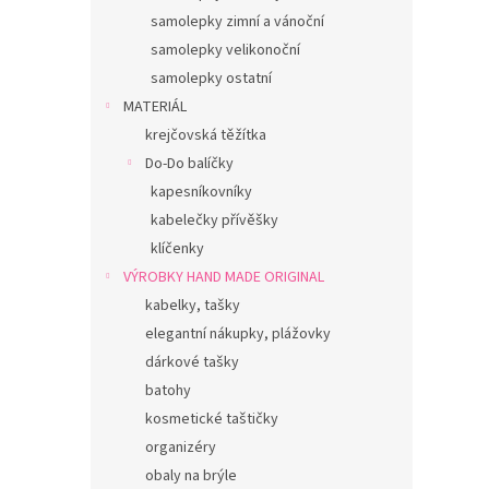
samolepky zimní a vánoční
samolepky velikonoční
samolepky ostatní
MATERIÁL
krejčovská těžítka
Do-Do balíčky
kapesníkovníky
kabelečky přívěšky
klíčenky
VÝROBKY HAND MADE ORIGINAL
kabelky, tašky
elegantní nákupky, plážovky
dárkové tašky
batohy
kosmetické taštičky
organizéry
obaly na brýle