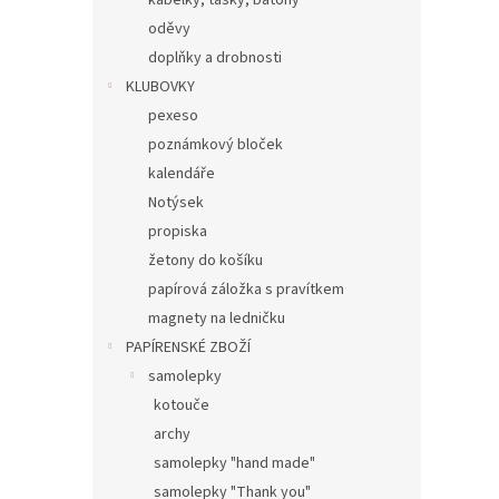
kabelky, tašky, batohy
oděvy
doplňky a drobnosti
KLUBOVKY
pexeso
poznámkový bloček
kalendáře
Notýsek
propiska
žetony do košíku
papírová záložka s pravítkem
magnety na ledničku
PAPÍRENSKÉ ZBOŽÍ
samolepky
kotouče
archy
samolepky "hand made"
samolepky "Thank you"