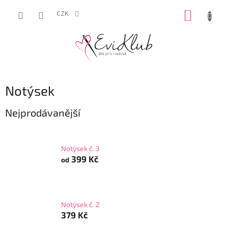
Přejít
NÁKUP
na
CZK
obsah
KOŠÍK
Notýsek
Nejprodávanější
Notýsek č. 3
399 Kč
od
Notýsek č. 2
379 Kč