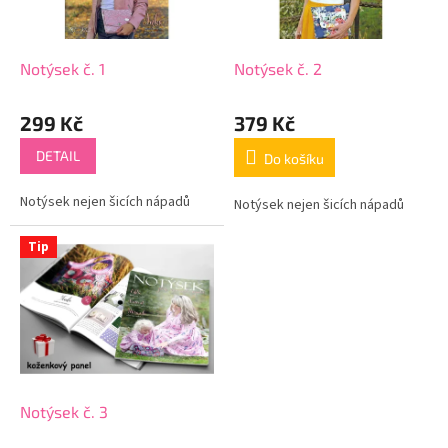
p
r
o
d
Notýsek č. 1
Notýsek č. 2
u
k
299 Kč
379 Kč
t
ů
DETAIL
Do košíku
Notýsek nejen šicích nápadů
Notýsek nejen šicích nápadů
Tip
Notýsek č. 3