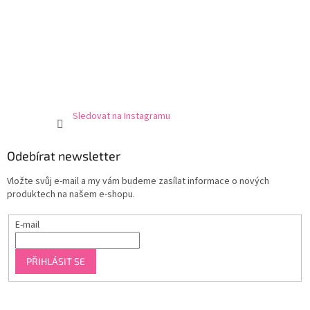
i
s
u
Sledovat na Instagramu
Odebírat newsletter
Vložte svůj e-mail a my vám budeme zasílat informace o nových
produktech na našem e-shopu.
E-mail
PŘIHLÁSIT SE