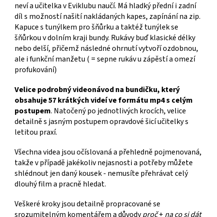
neví a učitelka v Eviklubu naučí. Má hladký přední i zadní
díl s možností našití nakládaných kapes, zapínání na zip.
Kapuce s tunýlkem pro šňůrku a taktéž tunýlek se
šňůrkou v dolním kraji bundy. Rukávy buď klasické délky
nebo delší, přičemž následné ohrnutí vytvoří ozdobnou,
ale i funkční manžetu ( = sepne rukáv u zápěstí a omezí
profukování)
Velice podrobný videonávod na bundičku, který
obsahuje 57 krátkých videí ve formátu mp4 s celým
postupem
. Natočený po jednotlivých krocích, velice
detailně s jasným postupem opravdové šicí učitelky s
letitou praxí.
Všechna videa jsou očíslovaná a přehledně pojmenovaná,
takže v případě jakékoliv nejasnosti a potřeby můžete
shlédnout jen daný kousek - nemusíte přehrávat celý
dlouhý film a pracně hledat.
Veškeré kroky jsou detailně propracované se
srozumitelným komentářem a důvody
proč
+
na co si dát