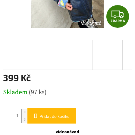
Z
ZDARMA
D
A
R
M
A
399 Kč
Měrná
Skladem
(97 ks)
cena:
Přidat do košíku
videonávod