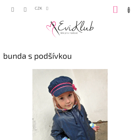
Přejít
NÁKUP
na
CZK
obsah
KOŠÍK
bunda s podšívkou