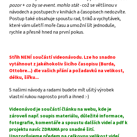
pozor
+
co by se event. mohlo stát -
což se většinou v
návodech a postupech v knihách a časopisech nedozvíte.
Postup také obsahuje spoustu rad, triků a vychytávek,
které vám ušetří moře času a umožní šít jednoduše,
rychle a přesně hned na první pokus.
Střih NENÍ součástí videonávodu. Lze ho snadno
vytáhnout z jakéhokoliv šicího časopisu (Burda,
Ottobre...) dle vašich přání a požadavků na velikost,
délku, šířku...
S našimi návody a radami budete mít ušitý výrobek
vlastní rukou naprosto profi a ihned :-)
Videonávod je součástí článku na webu, kde je
zároveň např. soupis materiálu, důležité informace,
fotografie, komentáře a spoustu dalších videí a pdf k
projektu navíc ZDRAMA pro snadné šití.
Upozorňujeme předem na celkovou velikost videí