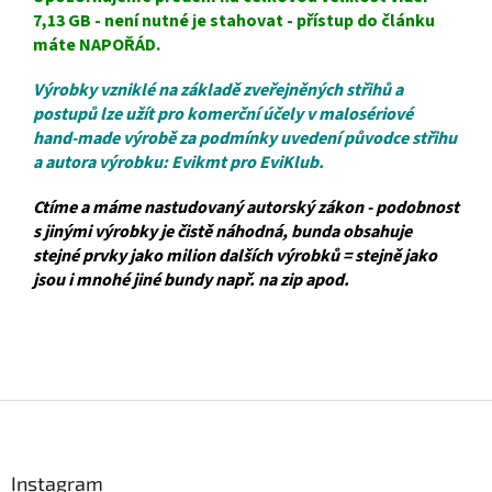
7,13 GB - není nutné je stahovat - přístup do článku
máte NAPOŘÁD.
Výrobky vzniklé na základě zveřejněných střihů a
postupů lze užít pro komerční účely v malosériové
hand-made výrobě za podmínky uvedení původce střihu
a autora výrobku: Evikmt pro EviKlub.
Ctíme a máme nastudovaný autorský zákon - podobnost
s jinými výrobky je čistě náhodná, bunda obsahuje
stejné prvky jako milion dalších výrobků = stejně jako
jsou i mnohé jiné bundy např. na zip apod.
Z
á
p
a
Instagram