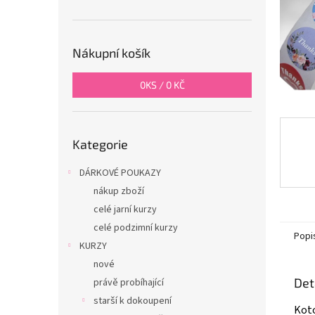
n
e
l
Nákupní košík
0
KS /
0 KČ
Přeskočit
Kategorie
kategorie
DÁRKOVÉ POUKAZY
nákup zboží
celé jarní kurzy
celé podzimní kurzy
Popi
KURZY
nové
Det
právě probíhající
starší k dokoupení
Koto