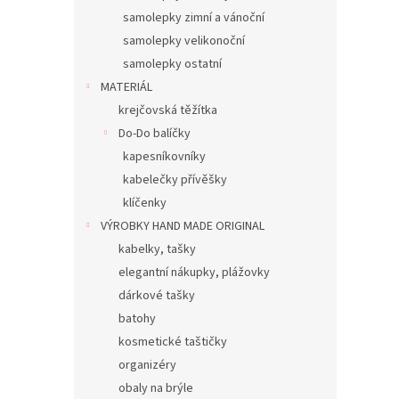
samolepky zimní a vánoční
samolepky velikonoční
samolepky ostatní
MATERIÁL
krejčovská těžítka
Do-Do balíčky
kapesníkovníky
kabelečky přívěšky
klíčenky
VÝROBKY HAND MADE ORIGINAL
kabelky, tašky
elegantní nákupky, plážovky
dárkové tašky
batohy
kosmetické taštičky
organizéry
obaly na brýle