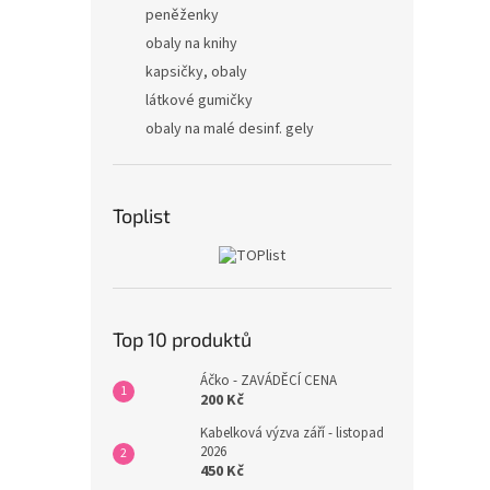
peněženky
obaly na knihy
kapsičky, obaly
látkové gumičky
obaly na malé desinf. gely
Toplist
Top 10 produktů
Áčko - ZAVÁDĚCÍ CENA
200 Kč
Kabelková výzva září - listopad
2026
450 Kč