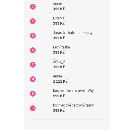
Annie
399 Kč
Esterka
399 Kč
Jurášek - batoh do kapsy
399 Kč
Letní taška
399 Kč
Áčko_2
799 Kč
Annie
1 111 Kč
kosmetické cestovní tašky
599 Kč
kosmetické cestovní tašky
399 Kč