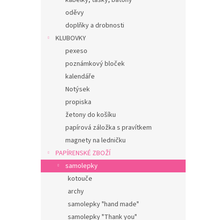
kabelky, tašky, batohy
oděvy
doplňky a drobnosti
KLUBOVKY
pexeso
poznámkový bloček
kalendáře
Notýsek
propiska
žetony do košíku
papírová záložka s pravítkem
magnety na ledničku
PAPÍRENSKÉ ZBOŽÍ
samolepky
kotouče
archy
samolepky "hand made"
samolepky "Thank you"