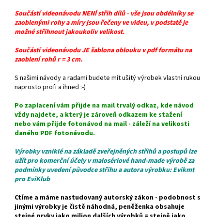
Součástí videonávodu NENÍ střih dílů - vše jsou obdélníky se
zaoblenými rohy a míry jsou řečeny ve videu, v podstatě je
možné střihnout jakoukoliv velikost.
Součástí videonávodu JE šablona oblouku v pdf formátu na
zaoblení rohů r = 3 cm.
S našimi návody a radami budete mít ušitý výrobek vlastní rukou
naprosto profi a ihned :-)
Po zaplacení vám přijde na mail trvalý odkaz, kde návod
vždy najdete, a který je zároveň odkazem ke stažení
nebo
vám přijde fotonávod na mail - záleží na velikosti
daného PDF fotonávodu.
Výrobky vzniklé na základě zveřejněných střihů a postupů lze
užít pro komerční účely v malosériové hand-made výrobě za
podmínky uvedení původce střihu a autora výrobku: Evikmt
pro EviKlub
Ctíme a máme nastudovaný autorský zákon - podobnost s
jinými výrobky je čistě náhodná, peněženka obsahuje
stejné prvky jako milion dalších výrobků = stejně jako