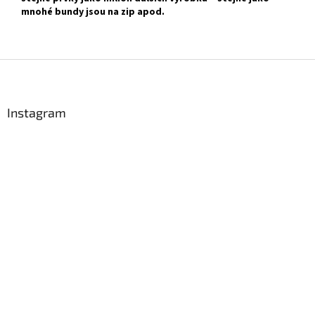
mnohé bundy jsou na zip apod.
Z
á
p
a
Instagram
t
í