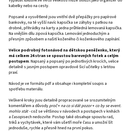
vypadat luxusně.Ve větší velikosti může sloužit jako organizér do
kabelky nebo na cesty.
Popsané a vysvětlené jsou vnitřní dvě přepážky pro papírové
bankovky, na té vyšší navíc kapsička se záhyby s patkou na
drobné, přihrádky na karty a jedna průhledná lemovaná kapsička.
Na vnějším dílu zipová kapsička. Lemování jednoduchým a
přesným způsobem a našití koženého či koženkového zapínání.
Velice podrobný fotonávod na dětskou peněženku, který
má celkem 24 stran se spoustou barevných fotek a celým
postupem
. Napsaný a popsaný po jednotlivých krocích, velice
detailně s jasným postupem opravdové šicí učitelky s letitou
praxí.
Návod je ve formátu pdf a obsahuje i kompletní soupis a
spotřebu materiálu.
Veškeré kroky jsou detailně propracované se srozumitelným
komentářem a důvody
proč
+
na co si dát pozor
+
co by se event.
mohlo stát -
což se většinou v návodech a postupech v knihách
a časopisech nedozvíte. Postup také obsahuje spoustu rad,
triků a vychytávek, které vám ušetří moře času a umožní šít
jednoduše, rychle a přesně hned na první pokus.