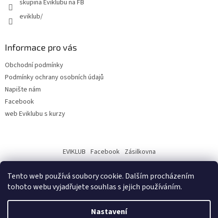
skupina Eviklubu na FB
eviklub/
Informace pro vás
Obchodní podmínky
Podmínky ochrany osobních údajů
Napište nám
Facebook
web Eviklubu s kurzy
EVIKLUB
Facebook
Zásilkovna
Tento web používá soubory cookie. Dalším procházením
tohoto webu vyjadřujete souhlas s jejich používáním.
Nastavení
Vytvořil Shoptet