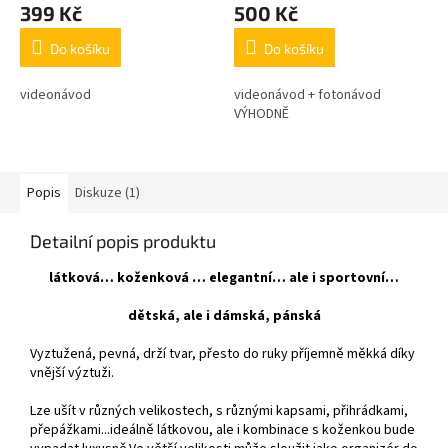
A
A
399 Kč
500 Kč
Do košíku
Do košíku
videonávod
videonávod + fotonávod
VÝHODNĚ
Popis
Diskuze (1)
Detailní popis produktu
látková… koženková … elegantní… ale i sportovní…
dětská, ale i dámská, pánská
Vyztužená, pevná, drží tvar, přesto do ruky příjemně měkká díky
vnější výztuži.
Lze ušít v různých velikostech, s různými kapsami, přihrádkami,
přepážkami...ideálně látkovou, ale i kombinace s koženkou bude