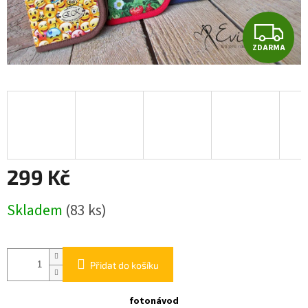
Z
ZDARMA
D
A
R
M
A
299 Kč
Měrná
Skladem
(83 ks)
cena:
Přidat do košíku
fotonávod