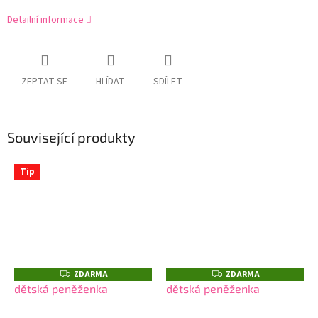
Detailní informace
ZEPTAT SE
HLÍDAT
SDÍLET
Související produkty
Tip
ZDARMA
ZDARMA
Z
Z
D
D
dětská peněženka
dětská peněženka
A
A
R
R
M
M