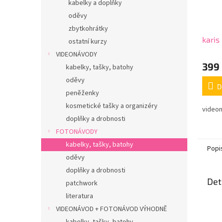
kabelky a doplňky
oděvy
zbytkohrátky
karis 
ostatní kurzy
VIDEONÁVODY
399
kabelky, tašky, batohy
oděvy
D
peněženky
kosmetické tašky a organizéry
video
doplňky a drobnosti
FOTONÁVODY
kabelky, tašky, batohy
Popi
oděvy
doplňky a drobnosti
Det
patchwork
literatura
VIDEONÁVOD + FOTONÁVOD VÝHODNĚ