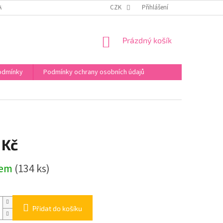
APIŠTE NÁM
FACEBOOK
WEB EVIKLUBU S KURZY
CZK
Přihlášení
NÁKUPNÍ
Prázdný košík
KOŠÍK
odmínky
Podmínky ochrany osobních údajů
 Kč
dem
(134 ks)
Přidat do košíku