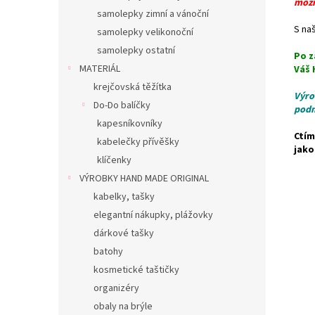
možn
samolepky zimní a vánoční
S naš
samolepky velikonoční
samolepky ostatní
Po z
MATERIÁL
Váš 
krejčovská těžítka
Výro
Do-Do balíčky
podm
kapesníkovníky
Ctím
kabelečky přívěšky
jako
klíčenky
VÝROBKY HAND MADE ORIGINAL
kabelky, tašky
elegantní nákupky, plážovky
dárkové tašky
batohy
kosmetické taštičky
organizéry
obaly na brýle