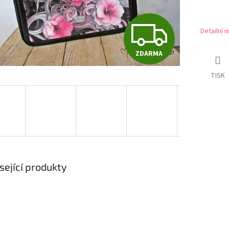
Z
Detailní 
ZDARMA
D
TISK
A
R
M
sející produkty
A