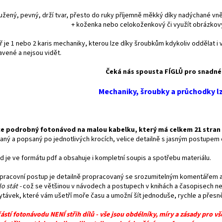
užený, pevný, drží tvar, přesto do ruky příjemně měkký díky nadýchané vnějš
+ koženka nebo celokoženkový či využít obrázkov
ř je 1 nebo 2 karis mechaniky, kterou lze díky šroubkům kdykoliv oddělat i
avené a nejsou vidět.
Čeká nás spousta FÍGLŮ pro snadné a
Mechaniky, šroubky a průchodky l
ce podrobný fotonávod na malou kabelku, který má celkem 21 stra
ný a popsaný po jednotlivých krocích, velice detailně s jasným postupem op
d je ve formátu pdf a obsahuje i kompletní soupis a spotřebu materiálu.
 pracovní postup je detailně propracovaný se srozumitelným komentářem
o stát -
což se většinou v návodech a postupech v knihách a časopisech ned
ytávek, které vám ušetří moře času a umožní šít jednoduše, rychle a přesn
ástí fotonávodu NENÍ střih dílů - vše jsou obdélníky, míry a zásady pro vš