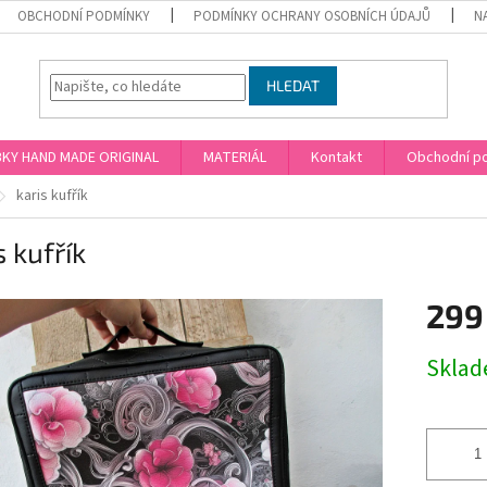
OBCHODNÍ PODMÍNKY
PODMÍNKY OCHRANY OSOBNÍCH ÚDAJŮ
N
HLEDAT
KY HAND MADE ORIGINAL
MATERIÁL
Kontakt
Obchodní p
karis kufřík
s kufřík
299
Měrná
Skla
cena: