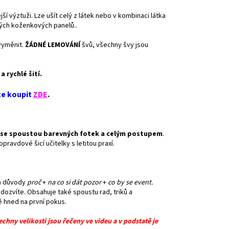
í výztuži. Lze ušít celý z látek nebo v kombinaci látka
ých koženkových panelů..
 vyměnit.
ŽÁDNÉ LEMOVÁNÍ
švů, všechny švy jsou
 rychlé šití.
ze koupit
ZDE
.
n se spoustou barevných fotek a celým postupem
.
ravdové šicí učitelky s letitou praxí.
 a důvody
proč
+
na co si dát pozor
+
co by se event.
ozvíte. Obsahuje také spoustu rad, triků a
ě hned na první pokus.
echny velikosti jsou řečeny ve videu a v podstatě je