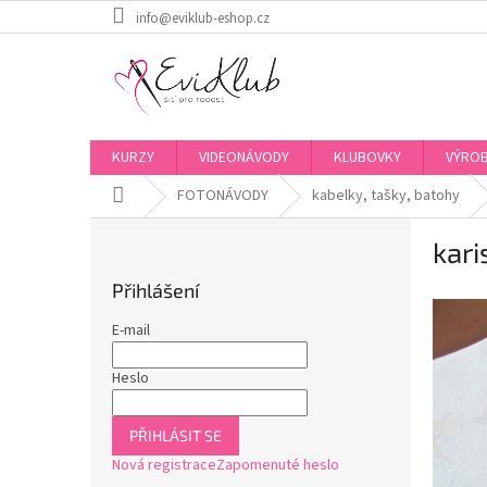
Přejít
info@eviklub-eshop.cz
na
obsah
KURZY
VIDEONÁVODY
KLUBOVKY
VÝROB
Domů
FOTONÁVODY
kabelky, tašky, batohy
P
kari
o
s
Přihlášení
t
r
E-mail
a
n
Heslo
n
í
PŘIHLÁSIT SE
p
Nová registrace
Zapomenuté heslo
a