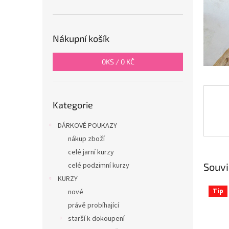
n
e
l
Nákupní košík
0
KS /
0 KČ
Přeskočit
Kategorie
kategorie
DÁRKOVÉ POUKAZY
nákup zboží
celé jarní kurzy
Souvi
celé podzimní kurzy
KURZY
Tip
nové
právě probíhající
starší k dokoupení