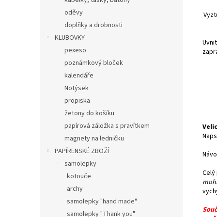
kabelky, tašky, batohy
oděvy
Vyzt
doplňky a drobnosti
KLUBOVKY
Uvnit
pexeso
zapr
poznámkový bloček
kalendáře
Notýsek
propiska
žetony do košíku
papírová záložka s pravítkem
Veli
Napsa
magnety na ledničku
PAPÍRENSKÉ ZBOŽÍ
Návo
samolepky
Celý
kotouče
mohl
archy
vych
samolepky "hand made"
Souč
samolepky "Thank you"