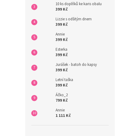
10 ks doplňků ke karis obalu
399 Kč
Lizzie s odšitým dnem
399 Kč
Annie
399 Kč
Esterka
399 Kč
Jurášek - batoh do kapsy
399 Kč
Letní taška
399 Kč
Áčko_2
799 Kč
Annie
1 111 Kč