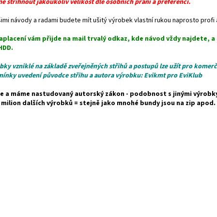
é střihnout jakoukoliv velikost dle osobních přání a preferencí.
imi návody a radami budete mít ušitý výrobek vlastní rukou naprosto profi a
aplacení vám přijde na mail trvalý odkaz, kde návod vždy najdete, a
HDD.
bky vzniklé na základě zveřejněných střihů a postupů lze užít pro komer
ínky uvedení původce střihu a autora výrobku: Evikmt pro EviKlub
e a máme nastudovaný autorský zákon - podobnost s jinými výrobky 
 milion dalších výrobků = stejně jako mnohé bundy jsou na zip apod.