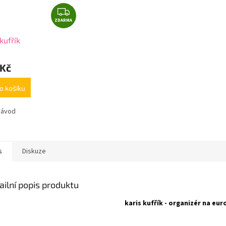
Z
ZDARMA
D
A
kufřík
R
M
 Kč
A
o košíku
návod
s
Diskuze
ailní popis produktu
karis kufřík - organizér na eur