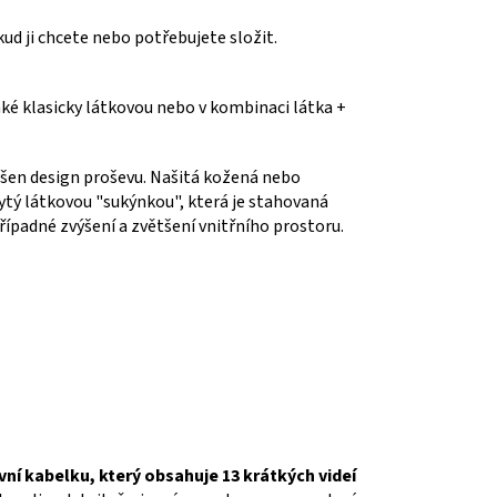
kud ji chcete nebo potřebujete složit.
také klasicky látkovou nebo v kombinaci látka +
erušen design proševu. Našitá kožená nebo
rytý látkovou "sukýnkou", která je stahovaná
případné zvýšení a zvětšení vnitřního prostoru.
í kabelku, který obsahuje 13 krátkých videí