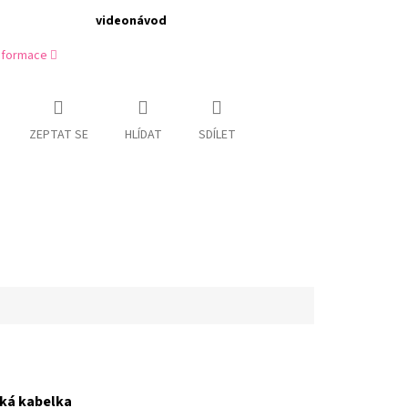
videonávod
informace
ZEPTAT SE
HLÍDAT
SDÍLET
ská kabelka