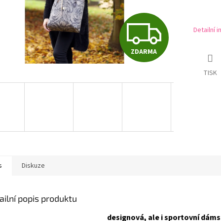
Z
Detailní 
ZDARMA
D
TISK
A
R
M
s
Diskuze
A
ailní popis produktu
designová, ale i sportovní dám