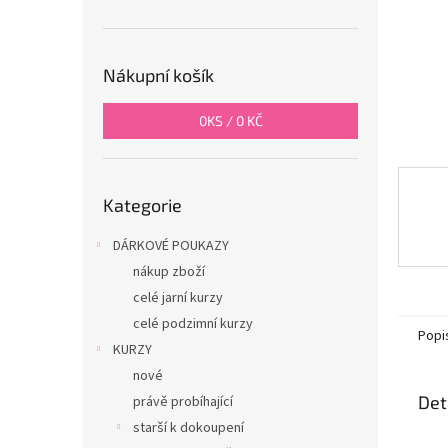
n
e
l
Nákupní košík
0
KS /
0 KČ
Přeskočit
Kategorie
kategorie
DÁRKOVÉ POUKAZY
nákup zboží
celé jarní kurzy
celé podzimní kurzy
Popi
KURZY
nové
Det
právě probíhající
starší k dokoupení