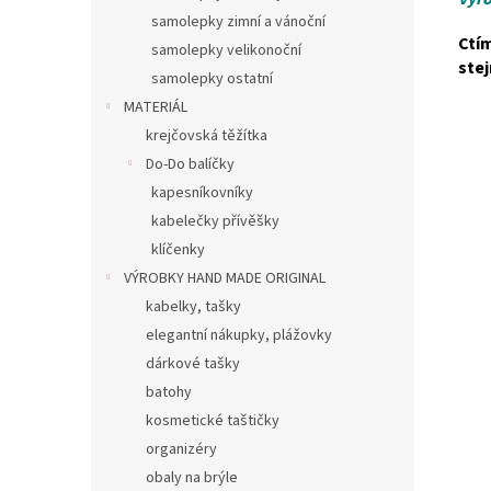
samolepky zimní a vánoční
Ctí
samolepky velikonoční
stej
samolepky ostatní
MATERIÁL
krejčovská těžítka
Do-Do balíčky
kapesníkovníky
kabelečky přívěšky
klíčenky
VÝROBKY HAND MADE ORIGINAL
kabelky, tašky
elegantní nákupky, plážovky
dárkové tašky
batohy
kosmetické taštičky
organizéry
obaly na brýle