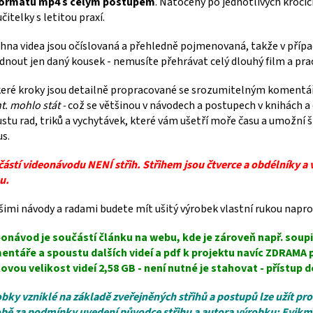
formátu mp4 s celým postupem
. Natočený po jednotlivých krocí
učitelky s letitou praxí.
hna videa jsou očíslovaná a přehledně pojmenovaná, takže v přípa
dnout jen daný kousek - nemusíte přehrávat celý dlouhý film a pra
eré kroky jsou detailně propracované se srozumitelným koment
t. mohlo stát -
což se většinou v návodech a postupech v knihách a
stu rad, triků a vychytávek, které vám ušetří moře času a umožní š
s.
ástí videonávodu NENÍ střih. Střihem jsou čtverce a obdélníky a 
u.
šimi návody a radami budete mít ušitý výrobek vlastní rukou napros
onávod je součástí článku na webu, kde je zároveň např. soupi
entáře a spoustu dalších videí a pdf k projektu navíc ZDRAMA
ovou velikost videí 2,58 GB - není nutné je stahovat - přístu
bky vzniklé na základě zveřejněných střihů a postupů lze užít p
bě za podmínky uvedení původce střihu a autora výrobku: Evikm