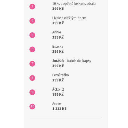
10 ks doplňků ke karis obalu
399 Kč
Lizzie s odšitým dnem
399 Kč
Annie
399 Kč
Esterka
399 Kč
Jurášek - batoh do kapsy
399 Kč
Letní taška
399 Kč
Áčko_2
799 Kč
Annie
1 111 Kč