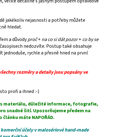
ch, velice detailně s jasným postupem opravdové
dě jakékoliv nejasnosti a potřeby můžete
cně hledat.
ářem a důvody
proč
+
na co si dát pozor
+
co by se
 časopisech nedozvíte. Postup také obsahuje
ít jednoduše, rychle a přesně hned na první
všechny rozměry a detaily jsou popsány ve
to profi a ihned :-)
s materiálu, důležité informace, fotografie,
 pro snadné šití. Upozorňujeme předem na
p do článku máte NAPOŘÁD.
ro komerční účely v malosériové hand-made
t pro EviKlub