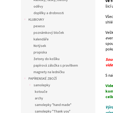
kabelky, tašky, batohy
ve 
šicí 
oděvy
doplňky a drobnosti
Všec
KLUBOVKY
shlé
pexeso
Vešk
poznámkový bloček
even
kalendáře
spou
Notýsek
poku
propiska
žetony do košíku
Souč
vide
papírová záložka s pravítkem
magnety na ledničku
S na
PAPÍRENSKÉ ZBOŽÍ
samolepky
Vide
kom
kotouče
celk
archy
samolepky "hand made"
Výro
samolepky "Thank you"
výro