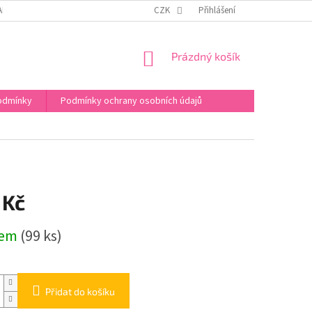
APIŠTE NÁM
FACEBOOK
WEB EVIKLUBU S KURZY
CZK
Přihlášení
NÁKUPNÍ
Prázdný košík
KOŠÍK
odmínky
Podmínky ochrany osobních údajů
 Kč
dem
(99 ks)
Přidat do košíku