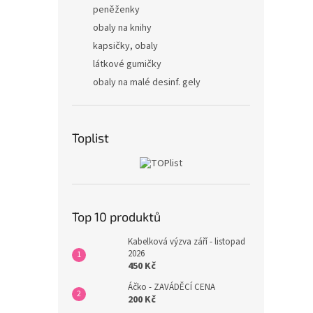
peněženky
obaly na knihy
kapsičky, obaly
látkové gumičky
obaly na malé desinf. gely
Toplist
Top 10 produktů
Kabelková výzva září - listopad
2026
450 Kč
Áčko - ZAVÁDĚCÍ CENA
200 Kč