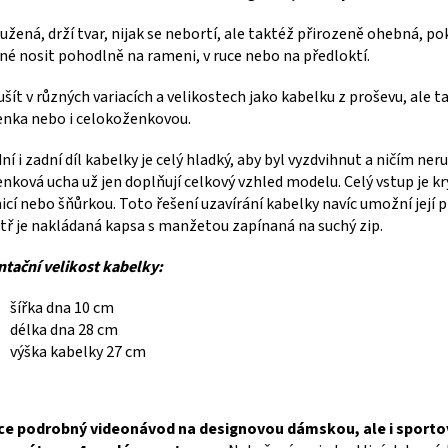
užená, drží tvar, nijak se nebortí, ale taktéž přirozeně ohebná, po
é nosit pohodlně na rameni, v ruce nebo na předloktí.
ušít v různých variacích a velikostech jako kabelku z proševu, ale 
nka nebo i celokoženkovou.
ní i zadní díl kabelky je celý hladký, aby byl vyzdvihnut a ničím n
nková ucha už jen doplňují celkový vzhled modelu. Celý vstup je k
icí nebo šňůrkou. Toto řešení uzavírání kabelky navíc umožní její 
tř je nakládaná kapsa s manžetou zapínaná na suchý zip.
ntační velikost kabelky:
šířka dna 10 cm
délka dna 28 cm
výška kabelky 27 cm
ce podrobný videonávod na designovou dámskou, ale i sportovn