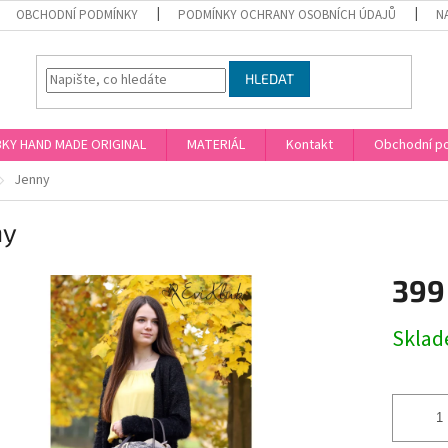
OBCHODNÍ PODMÍNKY
PODMÍNKY OCHRANY OSOBNÍCH ÚDAJŮ
N
HLEDAT
KY HAND MADE ORIGINAL
MATERIÁL
Kontakt
Obchodní p
Jenny
ny
399
Měrná
Skla
cena: