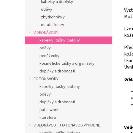
kabelky a doplňky
oděvy
Vyzt
Možn
zbytkohrátky
ostatní kurzy
Lze 
VIDEONÁVODY
kože
kabelky, tašky, batohy
Před
oděvy
kože
peněženky
tkan
kosmetické tašky a organizéry
Uvni
doplňky a drobnosti
orie
FOTONÁVODY
kabelky, tašky, batohy
oděvy
doplňky a drobnosti
patchwork
literatura
VIDEONÁVOD + FOTONÁVOD VÝHODNĚ
Veli