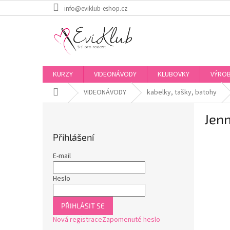
Přejít
info@eviklub-eshop.cz
na
obsah
KURZY
VIDEONÁVODY
KLUBOVKY
VÝROB
Domů
VIDEONÁVODY
kabelky, tašky, batohy
P
Jen
o
s
Přihlášení
t
r
E-mail
a
n
Heslo
n
í
PŘIHLÁSIT SE
p
Nová registrace
Zapomenuté heslo
a