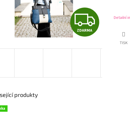
Z
Detailní 
ZDARMA
D
TISK
A
R
M
sející produkty
nka
A