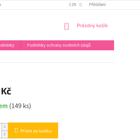
APIŠTE NÁM
FACEBOOK
WEB EVIKLUBU S KURZY
CZK
Přihlášení
NÁKUPNÍ
Prázdný košík
KOŠÍK
odmínky
Podmínky ochrany osobních údajů
 Kč
dem
(149 ks)
Přidat do košíku