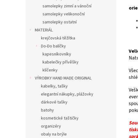
samolepky zimní a vánoční
orie
samolepky velikonoční
samolepky ostatní
MATERIÁL
krejčovská těžítka
Do-Do balíčky
Vel
kapesníkovníky
Nato
kabelečky přívěšky
Všec
klíčenky
shlé
VÝROBKY HAND MADE ORIGINAL
kabelky, tašky
Vešk
elegantní nákupky, plážovky
even
dárkové tašky
spou
poku
batohy
kosmetické taštičky
Souč
organizéry
tisk
obaly na brýle
sprá