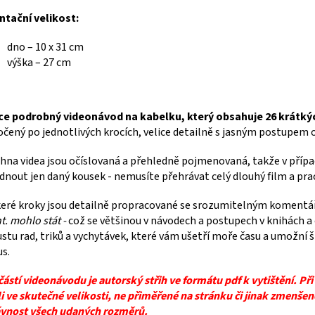
ntační velikost:
dno – 10 x 31 cm
výška – 27 cm
ice podrobný videonávod na kabelku, který obsahuje 26 krátk
čený po jednotlivých krocích, velice detailně s jasným postupem opr
hna videa jsou očíslovaná a přehledně pojmenovaná, takže v přípa
dnout jen daný kousek - nemusíte přehrávat celý dlouhý film a pra
eré kroky jsou detailně propracované se srozumitelným koment
t. mohlo stát -
což se většinou v návodech a postupech v knihách a
stu rad, triků a vychytávek, které vám ušetří moře času a umožní š
s.
ástí videonávodu je autorský střih ve formátu pdf k vytištění. Při
li ve skutečné velikosti, ne přiměřené na stránku či jinak zmenš
vnost všech udaných rozměrů.