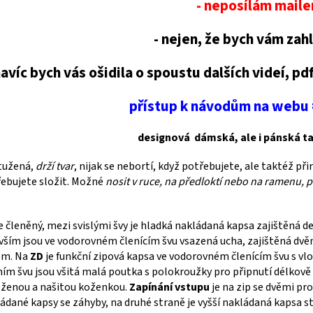
- neposílám mail
- nejen, že bych vám zahl
navíc bych vás ošidila o spoustu dalších videí, pd
přístup k návodům na web
designová dámská, ale i pánská ta
tužená,
drží tvar
, nijak se nebortí, když potřebujete, ale taktéž p
ebujete složit. Možné
nosit v ruce, na předloktí nebo na ramenu,
e členěný, mezi svislými švy je hladká nakládaná kapsa zajištěn
vším jsou ve vodorovném členícím švu vsazená ucha, zajištěná dvěm
em. Na
ZD
je funkční zipová kapsa ve vodorovném členícím švu s vlo
ím švu jsou všitá malá poutka s polokroužky pro připnutí délkov
ženou a našitou koženkou.
Zapínání vstupu
je na zip se dvěmi pr
ádané kapsy se záhyby, na druhé straně je vyšší nakládaná kapsa s