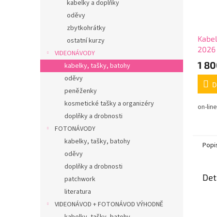
kabelky a doplňky
oděvy
zbytkohrátky
Kabel
ostatní kurzy
2026
VIDEONÁVODY
1 80
kabelky, tašky, batohy
oděvy
D
peněženky
kosmetické tašky a organizéry
on-lin
doplňky a drobnosti
FOTONÁVODY
kabelky, tašky, batohy
Popi
oděvy
doplňky a drobnosti
Det
patchwork
literatura
VIDEONÁVOD + FOTONÁVOD VÝHODNĚ