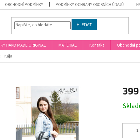
OBCHODNÍ PODMÍNKY
PODMÍNKY OCHRANY OSOBNÍCH ÚDAJŮ
N
HLEDAT
KY HAND MADE ORIGINAL
MATERIÁL
Kontakt
Obchodní p
Kája
399
Měrná
Skla
cena: