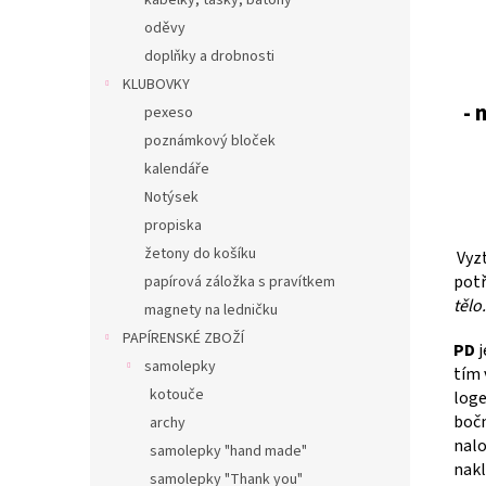
kabelky, tašky, batohy
oděvy
doplňky a drobnosti
KLUBOVKY
- 
pexeso
poznámkový bloček
kalendáře
Notýsek
propiska
žetony do košíku
Vyz
potř
papírová záložka s pravítkem
tělo.
magnety na ledničku
PAPÍRENSKÉ ZBOŽÍ
PD
j
samolepky
tím 
kotouče
log
bočn
archy
nalo
samolepky "hand made"
nakl
samolepky "Thank you"