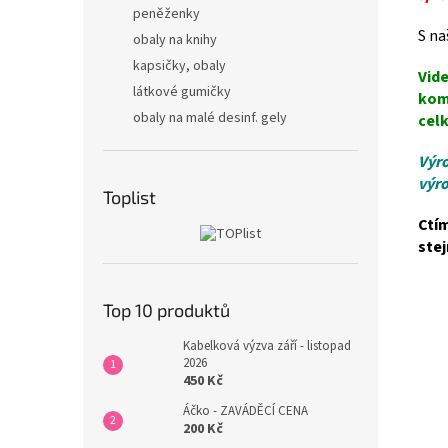
peněženky
S na
obaly na knihy
kapsičky, obaly
Vide
látkové gumičky
kom
obaly na malé desinf. gely
celk
Výro
výro
Toplist
Ctí
stej
Top 10 produktů
Kabelková výzva září - listopad
2026
450 Kč
Áčko - ZAVÁDĚCÍ CENA
200 Kč