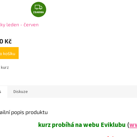
Z
ZDARMA
D
A
ky leden - červen
R
M
0 Kč
A
o košíku
e kurz
s
Diskuze
ailní popis produktu
kurz probíhá na webu Eviklubu
(
ww