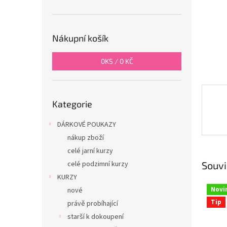
n
e
l
Nákupní košík
0
KS /
0 KČ
Přeskočit
Kategorie
kategorie
DÁRKOVÉ POUKAZY
nákup zboží
celé jarní kurzy
Souvi
celé podzimní kurzy
KURZY
Novi
nové
Tip
právě probíhající
starší k dokoupení