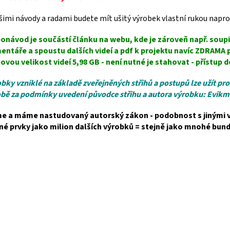
šimi návody a radami budete mít ušitý výrobek vlastní rukou napros
onávod je součástí článku na webu, kde je zároveň např. soupi
entáře a spoustu dalších videí a pdf k projektu navíc ZDRAMA
ovou velikost videí 5,98 GB - není nutné je stahovat - přístu
bky vzniklé na základě zveřejněných střihů a postupů lze užít p
bě za podmínky uvedení původce střihu a autora výrobku: Evikm
me a máme nastudovaný autorský zákon - podobnost s jinými v
né prvky jako milion dalších výrobků = stejně jako mnohé bund