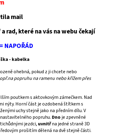
em
tila mail
f a rad, které na vás na webu čekají
u = NAPOŘÁD
ška - kabelka
řirozeně ohebná, pokud z ji chcete nebo
 popř.na popruhu na ramenu nebo křížem přes
á delším poutkem s aktovkovým zámečkem. Nad
i nýty. Horní část je ozdobená štítkem s
ženými uchy stejně jako na předním dílu. V
ě nastavitelného popruhu.
Dno
je zpevněné
otichůdnými jezdci,
uvnitř
na jedné straně 3D
tředovým prošitím dělená na dvě stejně části.