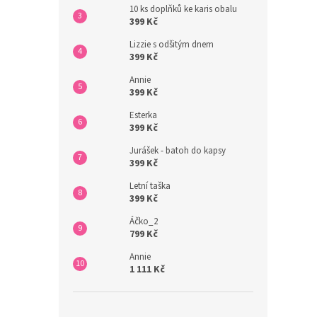
10 ks doplňků ke karis obalu
399 Kč
Lizzie s odšitým dnem
399 Kč
Annie
399 Kč
Esterka
399 Kč
Jurášek - batoh do kapsy
399 Kč
Letní taška
399 Kč
Áčko_2
799 Kč
Annie
1 111 Kč