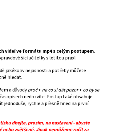
ých videí ve formátu mp4 s celým postupem
.
avdové šicí učitelky s letitou praxí.
dě jakékoliv nejasnosti a potřeby můžete
cně hledat.
ářem a důvody
proč
+
na co si dát pozor
+
co by se
 časopisech nedozvíte. Postup také obsahuje
ít jednoduše, rychle a přesně hned na první
 tisku dbejte, prosím, na nastavení - abyste
ené nebo zvětšené. Jinak nemůžeme ručit za