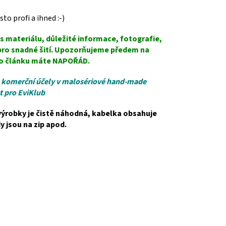
to profi a ihned :-)
s materiálu, důležité informace, fotografie,
 pro snadné šití. Upozorňujeme předem na
p do článku máte NAPOŘÁD.
ro komerční účely v malosériové hand-made
t pro EviKlub
ýrobky je čistě náhodná, kabelka obsahuje
y jsou na zip apod.