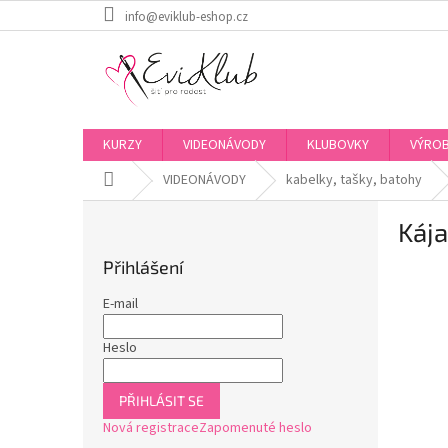
Přejít
info@eviklub-eshop.cz
na
obsah
KURZY
VIDEONÁVODY
KLUBOVKY
VÝROB
Domů
VIDEONÁVODY
kabelky, tašky, batohy
P
Kája
o
s
Přihlášení
t
r
E-mail
a
n
Heslo
n
í
PŘIHLÁSIT SE
p
Nová registrace
Zapomenuté heslo
a