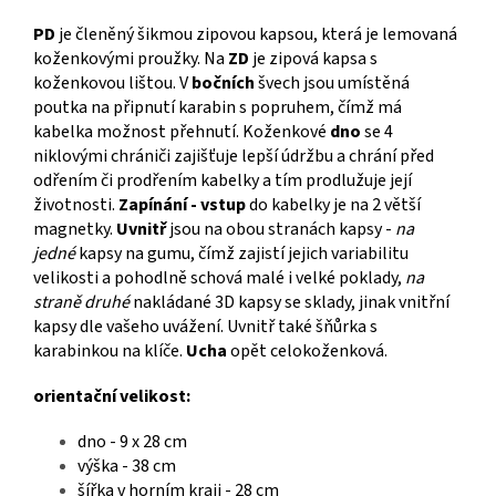
PD
je členěný šikmou zipovou kapsou, která je lemovaná
koženkovými proužky. Na
ZD
je zipová kapsa s
koženkovou lištou. V
bočních
švech jsou
umístěná
poutka na připnutí karabin s popruhem, čímž má
kabelka možnost přehnutí. Koženkové
dno
se 4
niklovými chrániči zajišťuje lepší údržbu a chrání před
odřením či prodřením kabelky a tím prodlužuje její
životnosti.
Zapínání - vstup
do kabelky je na 2 větší
magnetky.
Uvnitř
jsou na obou stranách kapsy -
na
jedné
kapsy na gumu, čímž zajistí jejich variabilitu
velikosti a pohodlně schová malé i velké poklady,
na
straně druhé
nakládané 3D kapsy se sklady, jinak vnitřní
kapsy dle vašeho uvážení. Uvnitř také šňůrka s
karabinkou na klíče.
Ucha
opět celokoženková.
orientační velikost:
dno - 9 x 28 cm
výška - 38 cm
šířka v horním kraji - 28 cm