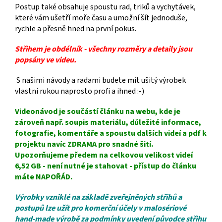
Postup také obsahuje spoustu rad, triků a vychytávek,
které vám ušetří moře času a umožní šít jednoduše,
rychle a přesně hned na první pokus.
Střihem je obdélník - všechny rozměry a detaily jsou
popsány ve videu.
S našimi návody a radami budete mít ušitý výrobek
vlastní rukou naprosto profi a ihned :-)
Videonávod je součástí článku na webu, kde je
zároveň např. soupis materiálu, důležité informace,
fotografie, komentáře a spoustu dalších videí a pdf k
projektu navíc ZDRAMA pro snadné šití.
Upozorňujeme předem na celkovou velikost videí
6,52 GB - není nutné je stahovat - přístup do článku
máte NAPOŘÁD.
Výrobky vzniklé na základě zveřejněných střihů a
postupů lze užít pro komerční účely v malosériové
hand-made výrobě za podmínky uvedení původce střihu