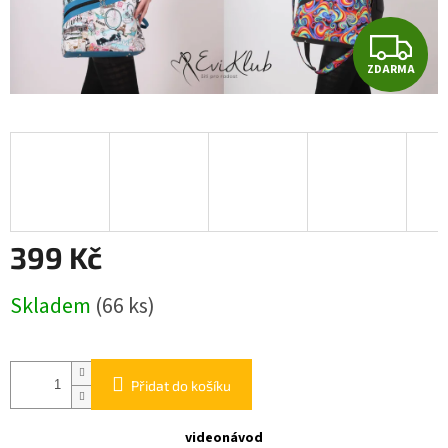
Z
ZDARMA
D
A
R
M
A
399 Kč
Měrná
Skladem
(66 ks)
cena:
Přidat do košíku
videonávod