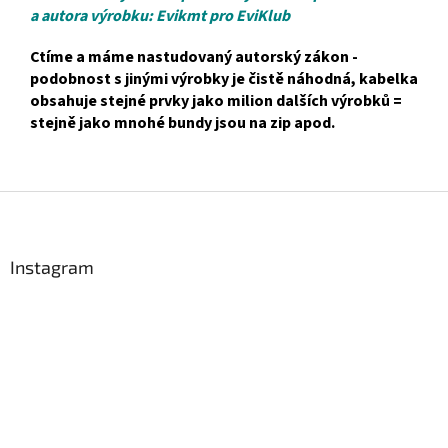
a autora výrobku: Evikmt pro EviKlub
Ctíme a máme nastudovaný autorský zákon -
podobnost s jinými výrobky je čistě náhodná, kabelka
obsahuje stejné prvky jako milion dalších výrobků =
stejně jako mnohé bundy jsou na zip apod.
Z
á
p
a
Instagram
t
í