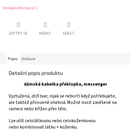
Detailní informace
ZEPTAT SE
HLÍDAT
SDÍLET
Popis
Diskuze
Detailní popis produktu
dámská kabelka překlopka, messenger
Vyztužená,
drží tvar
, nijak se nebortí když potřebujete,
ale taktéž přirozeně ohebná. Možné nosit zavěšené na
rameni nebo křížen přes tělo.
Lze ušít celolátkovou nebo celokoženkovou
nebo kombinovat látku + koženku.