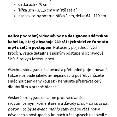
délka uch - 70 cm
šířka uch - 3/1,5 cm v místě sešití
nastavitelný popruh: šířka 3 cm, délka 64 - 119 cm
Velice podrobný videonávod na designovou dámskou
kabelku, který obsahuje 24 krátkých videí ve formátu
mp4 s celým postupem
. Natočený po jednotlivých
krocích, velice detailně s jasným postupem opravdové
šicí učitelky s letitou praxí.
Všechna videa jsou očíslovaná a přehledně pojmenovaná,
takže v případě jakékoliv nejasnosti a potřeby můžete
shlédnout jen daný kousek - nemusíte přehrávat celý
dlouhý film a pracně hledat.
Veškeré kroky jsou detailně propracované se
srozumitelným komentářem a důvody
proč
+
na co si dát
pozor
+
co by se event. mohlo stát -
což se většinou v
návodech a postupech v knihách a časopisech nedozvíte.