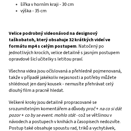
šířka v horním kraji - 30 cm
výška - 35 cm
Velice podrobný videonávod na designový
taškobatoh, který obsahuje 32 krátkých videí ve
formátu mp4 s celým postupem
. Natočený po
jednotlivých krocích, velice detailně s jasným postupem
opravdové šicí učitelky s letitou praxí.
Všechna videa jsou očíslovaná a přehledně pojmenovaná,
takže v případě jakékoliv nejasnosti a potřeby můžete
shlédnout jen daný kousek - nemusíte přehrávat celý
dlouhý film a pracně hledat.
Veškeré kroky jsou detailně propracované se
srozumitelným komentářem a důvody
proč
+
na co si dát
pozor
+
co by se event. mohlo stát -
což se většinou v
návodech a postupech v knihách a časopisech nedozvíte.
Postup také obsahuje spoustu rad, triků a vychytávek,