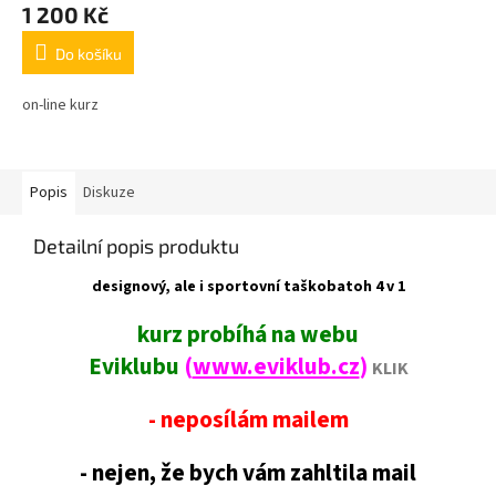
A
1 200 Kč
Do košíku
on-line kurz
Popis
Diskuze
Detailní popis produktu
designový, ale i sportovní taškobatoh 4 v 1
kurz probíhá na webu
Eviklubu
(
www.eviklub.cz
)
KLIK
- neposílám mailem
- nejen, že bych vám zahltila mail