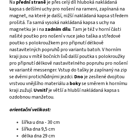
Na
přední straně
je přes celý díl hluboká nakládaná
kapsa s delšími uchy pro nošení na rameni, zapínaná na
magnet, na které je další, nižší nakládaná kapsa středem
prošitá. Ta samá vysoká nakládaná kapsa s uchy na
magnetku je i na
zadním dílu
. Tam je též v horní části
našité poutko pro nošení v ruce jako taška a středové
poutko s polokroužkem pro připnutí délkově
nastavitelných popruhů pro variantu batoh. V horním
kraji jsou v mítě bočních švů další poutka s polokroužky
pro připnutí délkově nastavitelného popruhu pro nošení
ve variantě messenger. Vstup do tašky je zapínaný na zip
se dvěmi protichůdnými jezdci.
Dno
je zesílené dvojitou
vrstvou vnějšího materiálu a
boky
se směrem k hornímu
kraji zužují.
Uvnitř
je větší a hlubší nakládaná kapsa s
ozdobnou manžetou.
orientační velikost:
šířka u dna - 30 cm
šířka dna 9,5 cm
délka dna 29 cm