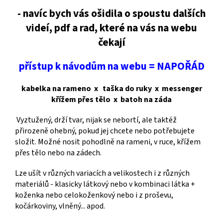
- navíc bych vás ošidila o spoustu dalších
videí, pdf a rad, které na vás na webu
čekají
přístup k návodům na webu = NAPOŘÁD
kabelka na rameno x taška do ruky x messenger
křížem přes tělo x batoh na záda
Vyztužený, drží tvar, nijak se nebortí, ale taktéž
přirozeně ohebný, pokud jej chcete nebo potřebujete
složit. Možné nosit pohodlně na rameni, v ruce, křížem
přes tělo nebo na zádech.
Lze ušít v různých variacích a velikostech i z různých
materiálů - klasicky látkový nebo v kombinaci látka +
koženka nebo celokoženkový nebo i z proševu,
kočárkoviny, vlněný... apod.