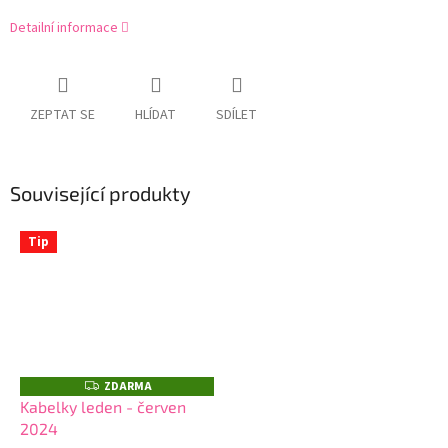
Detailní informace
ZEPTAT SE
HLÍDAT
SDÍLET
Související produkty
Tip
ZDARMA
Z
D
Kabelky leden - červen
A
2024
R
M