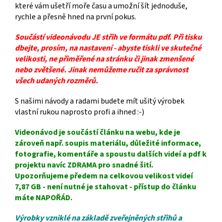
které vám ušetří moře času a umožní šít jednoduše,
rychle a přesně hned na první pokus.
Součástí videonávodu JE střih ve formátu pdf. Při tisku
dbejte, prosím, na nastavení - abyste tiskli ve skutečné
velikosti, ne přiměřené na stránku či jinak zmenšené
nebo zvětšené. Jinak nemůžeme ručit za správnost
všech udaných rozměrů.
S našimi návody a radami budete mít ušitý výrobek
vlastní rukou naprosto profi a ihned :-)
Videonávod je součástí článku na webu, kde je
zároveň např. soupis materiálu, důležité informace,
fotografie, komentáře a spoustu dalších videí a pdf k
projektu navíc ZDRAMA pro snadné šití.
Upozorňujeme předem na celkovou velikost videí
7,87 GB - není nutné je stahovat - přístup do článku
máte NAPOŘÁD.
Výrobky vzniklé na základě zveřejněných střihů a