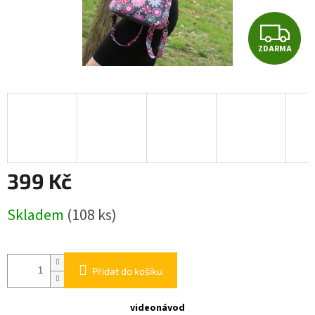
Z
ZDARMA
D
A
R
M
A
399 Kč
Měrná
Skladem
(108 ks)
cena:
Přidat do košíku
videonávod