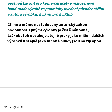
postupů lze užít pro komerční účely v malosériové
hand-made výrobě za podmínky uvedení původce střihu
a autora výrobku: Evikmt pro EviKlub
Ctíme a máme nastudovaný autorský zákon -
podobnost s jinými výrobky je čistě náhodná,
taškobatoh obsahuje stejné prvky jako milion dalších
výrobků = stejně jako mnohé bundy jsou na zip apod.
Z
á
p
a
Instagram
t