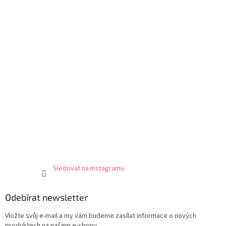
í
Sledovat na Instagramu
Odebírat newsletter
Vložte svůj e-mail a my vám budeme zasílat informace o nových
produktech na našem e-shopu.