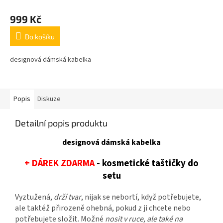
999 Kč
Do košíku
designová dámská kabelka
Popis
Diskuze
Detailní popis produktu
designová dámská kabelka
+ DÁREK ZDARMA
- kosmetické taštičky do
setu
Vyztužená,
drží tvar
, nijak se nebortí, když potřebujete,
ale taktéž přirozeně ohebná, pokud z ji chcete nebo
potřebujete složit. Možné
nosit v ruce, ale také na