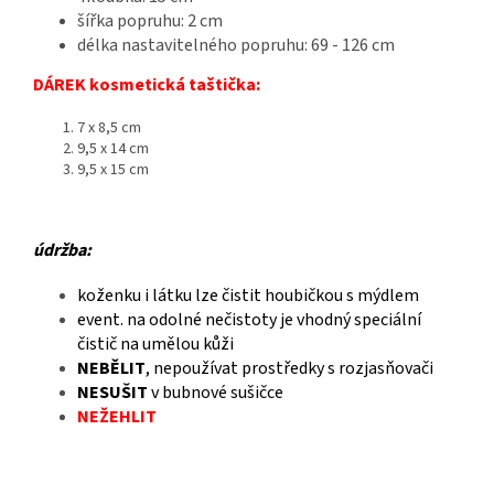
šířka popruhu: 2 cm
délka nastavitelného popruhu: 69 - 126 cm
DÁREK kosmetická taštička:
7 x 8,5 cm
9,5 x 14 cm
9,5 x 15 cm
údržba:
koženku i látku lze čistit houbičkou s mýdlem
event. na odolné nečistoty je vhodný speciální
čistič na umělou kůži
NEBĚLIT
, nepoužívat prostředky s rozjasňovači
NESUŠIT
v bubnové sušičce
NEŽEHLIT