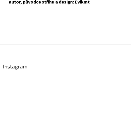
autor, původce střihu a design: Evikmt
Z
á
p
a
Instagram
t
í