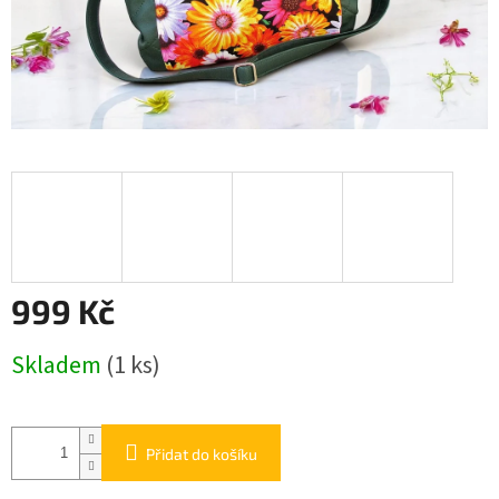
999 Kč
Měrná
Skladem
(1 ks)
cena:
Přidat do košíku