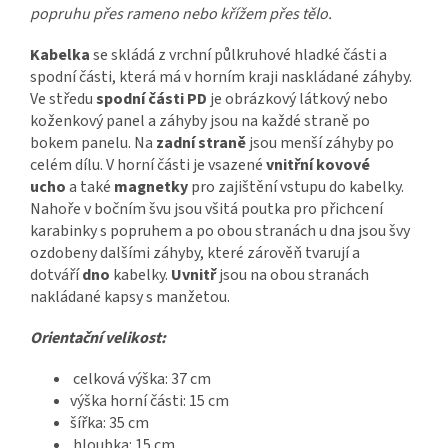
popruhu přes rameno nebo křížem přes tělo.
Kabelka
se skládá z vrchní půlkruhové hladké části a
spodní části, která má v horním kraji naskládané záhyby.
Ve středu
spodní části PD
je obrázkový látkový nebo
koženkový panel a záhyby jsou na každé straně po
bokem panelu. Na
zadní straně
jsou menší záhyby po
celém dílu. V horní části je vsazené
vnitřní kovové
ucho
a také
magnetky
pro zajištění vstupu do kabelky.
Nahoře v bočním švu jsou všitá poutka pro přichcení
karabinky s popruhem a po obou stranách u dna jsou švy
ozdobeny dalšími záhyby, které zárověň tvarují a
dotváří
dno
kabelky.
Uvnitř
jsou na obou stranách
nakládané kapsy s manžetou.
Orientační velikost:
celková výška: 37 cm
výška horní části: 15 cm
šířka: 35 cm
hloubka: 15 cm