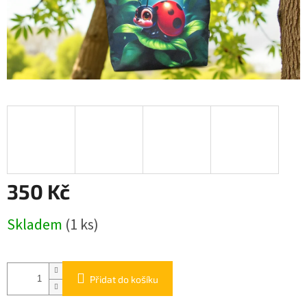
350 Kč
Měrná
Skladem
(1 ks)
cena:
Přidat do košíku