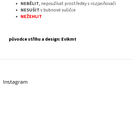
NEBĚLIT
, nepoužívat prostředky s rozjasňovači
NESUŠIT
v bubnové sušičce
NEŽEHLIT
původce střihu a design: Evikmt
Z
á
p
a
Instagram
t
í