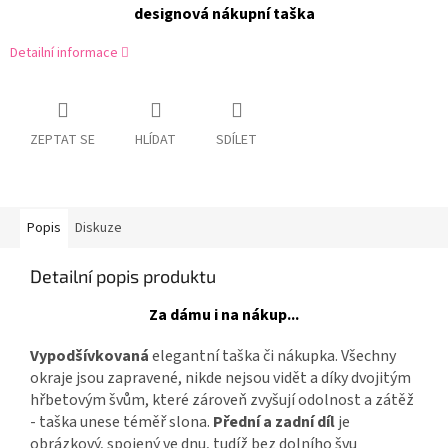
designová nákupní taška
Detailní informace
ZEPTAT SE
HLÍDAT
SDÍLET
Popis
Diskuze
Detailní popis produktu
Za dámu i na nákup...
Vypodšívkovaná
elegantní taška či nákupka. V
šechny
okraje jsou zapravené, nikde nejsou vidět a díky dvojitým
hřbetovým švům, které zároveň zvyšují odolnost a zátěž
- taška unese téměř slona.
Přední a zadní díl
je
obrázkový, spojený ve dnu, tudíž bez dolního švu