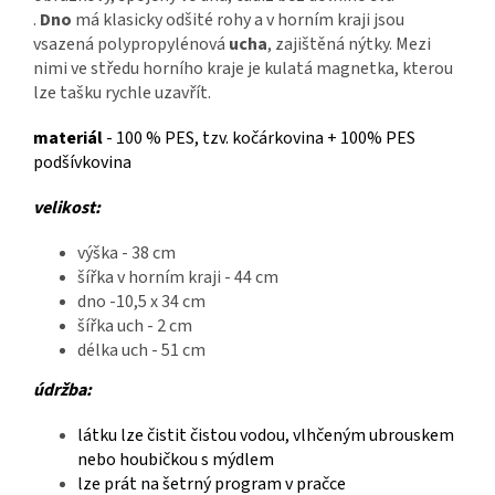
.
Dno
má klasicky odšité rohy a v horním kraji jsou
vsazená polypropylénová
ucha
, zajištěná nýtky. Mezi
nimi ve středu horního kraje je kulatá magnetka, kterou
lze tašku rychle uzavřít.
materiál
- 100 % PES, tzv. kočárkovina + 100% PES
podšívkovina
velikost:
výška - 38 cm
šířka v horním kraji - 44 cm
dno -10,5 x 34 cm
šířka uch - 2 cm
délka uch - 51 cm
údržba:
látku lze čistit čistou vodou, vlhčeným ubrouskem
nebo houbičkou s mýdlem
lze prát na šetrný program v pračce