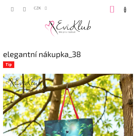
Přejít
NÁKUP
na
CZK
obsah
KOŠÍK
elegantní nákupka_38
Tip