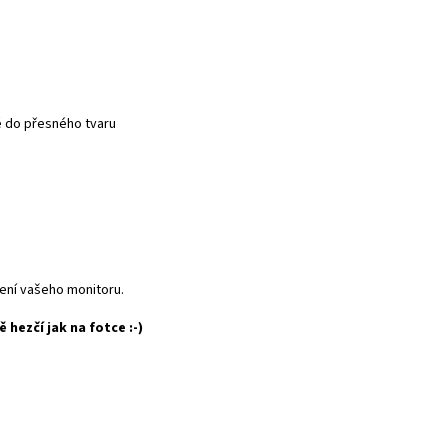
é do přesného tvaru
vení vašeho monitoru.
ě hezčí jak na fotce :-)