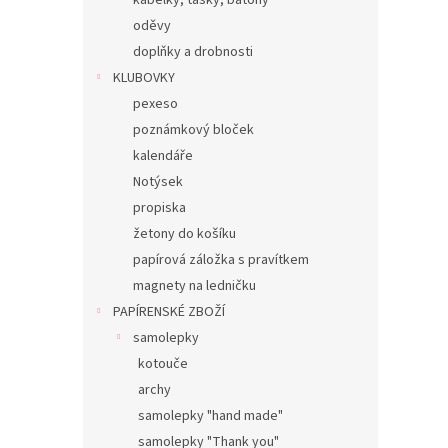
kabelky, tašky, batohy
oděvy
doplňky a drobnosti
KLUBOVKY
pexeso
poznámkový bloček
kalendáře
Notýsek
propiska
žetony do košíku
papírová záložka s pravítkem
magnety na ledničku
PAPÍRENSKÉ ZBOŽÍ
samolepky
kotouče
archy
samolepky "hand made"
samolepky "Thank you"