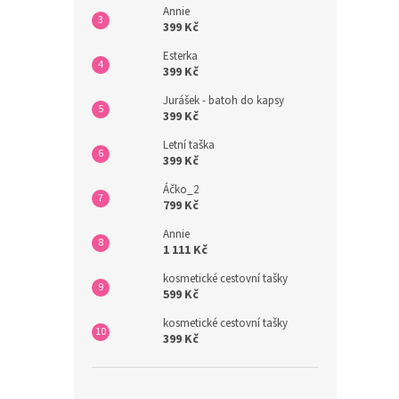
Annie
399 Kč
Esterka
399 Kč
Jurášek - batoh do kapsy
399 Kč
Letní taška
399 Kč
Áčko_2
799 Kč
Annie
1 111 Kč
kosmetické cestovní tašky
599 Kč
kosmetické cestovní tašky
399 Kč