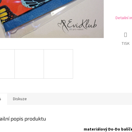
Detailní 
TISK
s
Diskuze
ailní popis produktu
materiálový Do-Do balíč