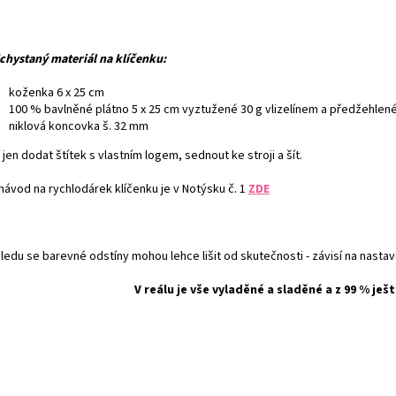
chystaný materiál na klíčenku:
koženka 6 x 25 cm
100 % bavlněné plátno 5 x 25 cm vyztužené 30 g vlizelínem a předžehlen
niklová koncovka š. 32 mm
 jen dodat štítek s vlastním logem, sednout ke stroji a šít.
návod na rychlodárek klíčenku je v Notýsku č. 1
ZDE
hledu se barevné odstíny mohou lehce lišit od skutečnosti - závisí na nasta
V reálu je vše vyladěné a sladěné a z 99 % ješt