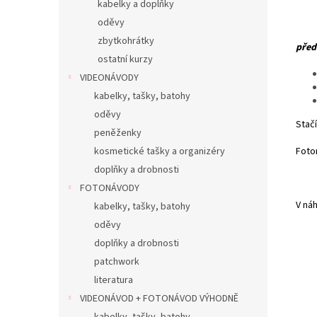
kabelky a doplňky
oděvy
zbytkohrátky
před
ostatní kurzy
VIDEONÁVODY
kabelky, tašky, batohy
oděvy
Stačí
peněženky
Foto
kosmetické tašky a organizéry
doplňky a drobnosti
FOTONÁVODY
V ná
kabelky, tašky, batohy
oděvy
doplňky a drobnosti
patchwork
literatura
VIDEONÁVOD + FOTONÁVOD VÝHODNĚ