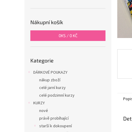
n
e
l
Nákupní košík
0
KS /
0 KČ
Přeskočit
Kategorie
kategorie
DÁRKOVÉ POUKAZY
nákup zboží
celé jarní kurzy
celé podzimní kurzy
Popi
KURZY
nové
Det
právě probíhající
starší k dokoupení