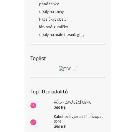
peněženky
obaly na knihy
kapsičky, obaly
látkové gumičky
obaly na malé desinf. gely
Toplist
Top 10 produktů
Áčko - ZAVÁDĚCÍ CENA
200 Kč
Kabelková výzva září - listopad
2026
450 Kč