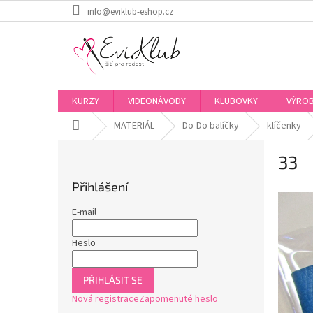
Přejít
info@eviklub-eshop.cz
na
obsah
KURZY
VIDEONÁVODY
KLUBOVKY
VÝROB
Domů
MATERIÁL
Do-Do balíčky
klíčenky
P
33
o
s
Přihlášení
t
r
E-mail
a
n
Heslo
n
í
PŘIHLÁSIT SE
p
Nová registrace
Zapomenuté heslo
a