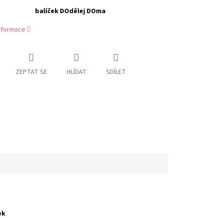
balíček DOdělej DOma
informace
ZEPTAT SE
HLÍDAT
SDÍLET
ek