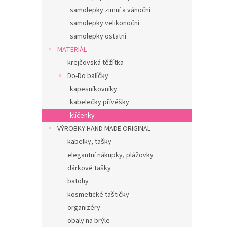
samolepky zimní a vánoční
samolepky velikonoční
samolepky ostatní
MATERIÁL
krejčovská těžítka
Do-Do balíčky
kapesníkovníky
kabelečky přívěšky
klíčenky
VÝROBKY HAND MADE ORIGINAL
kabelky, tašky
elegantní nákupky, plážovky
dárkové tašky
batohy
kosmetické taštičky
organizéry
obaly na brýle