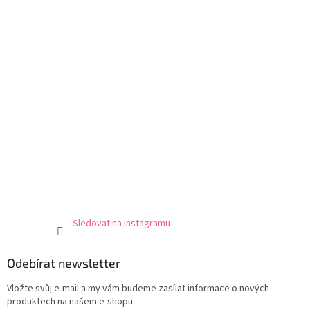
í
Sledovat na Instagramu
Odebírat newsletter
Vložte svůj e-mail a my vám budeme zasílat informace o nových
produktech na našem e-shopu.