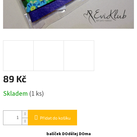
89 Kč
Měrná
Skladem
(1 ks)
cena:
Přidat do košíku
balíček DOdělej DOma