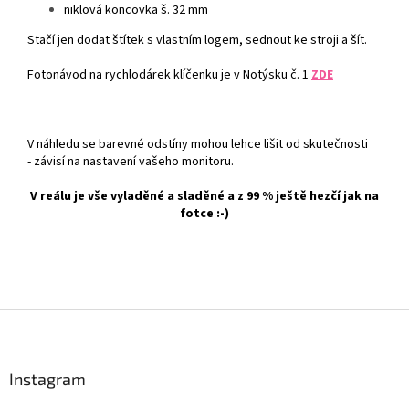
niklová koncovka š. 32 mm
Stačí jen dodat štítek s vlastním logem, sednout ke stroji a šít.
Fotonávod na rychlodárek klíčenku je v Notýsku č. 1
ZDE
V náhledu se barevné odstíny mohou lehce lišit od skutečnosti
- závisí na nastavení vašeho monitoru.
V reálu je vše vyladěné a sladěné a z 99 % ještě hezčí jak na
fotce :-)
Z
á
p
a
Instagram
t