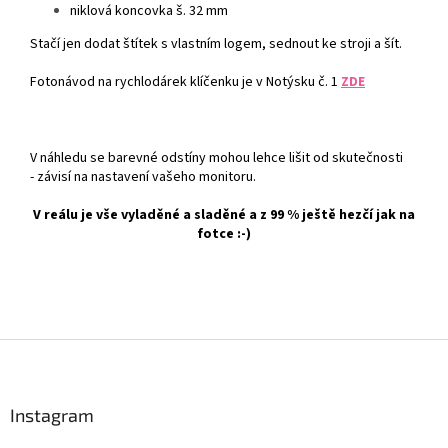
niklová koncovka š. 32 mm
Stačí jen dodat štítek s vlastním logem, sednout ke stroji a šít.
Fotonávod na rychlodárek klíčenku je v Notýsku č. 1
ZDE
V náhledu se barevné odstíny mohou lehce lišit od skutečnosti
- závisí na nastavení vašeho monitoru.
V reálu je vše vyladěné a sladěné a z 99 % ještě hezčí jak na
fotce :-)
Z
á
p
a
Instagram
t