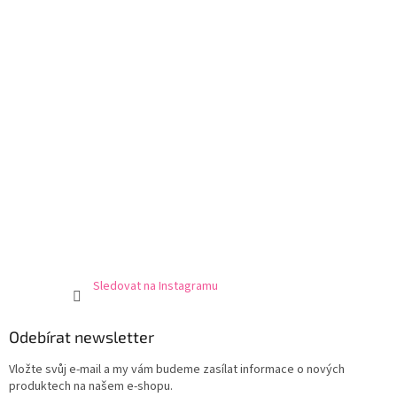
í
Sledovat na Instagramu
Odebírat newsletter
Vložte svůj e-mail a my vám budeme zasílat informace o nových
produktech na našem e-shopu.