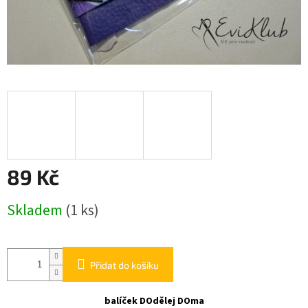
89 Kč
Měrná
Skladem
(1 ks)
cena:
Přidat do košíku
balíček DOdělej DOma