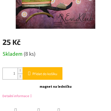
25 Kč
Měrná
Skladem
(8 ks)
cena:
Přidat do košíku
magnet na ledničku
Detailní informace