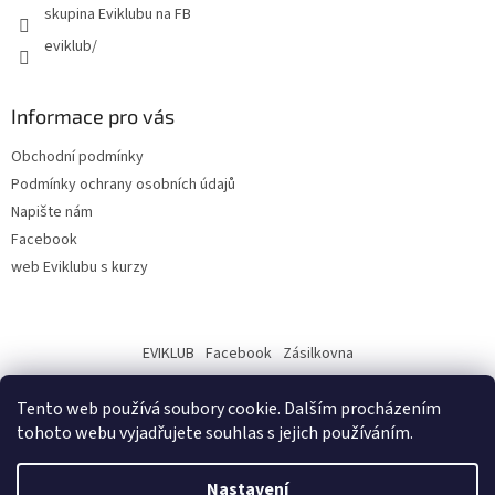
skupina Eviklubu na FB
eviklub/
Informace pro vás
Obchodní podmínky
Podmínky ochrany osobních údajů
Napište nám
Facebook
web Eviklubu s kurzy
EVIKLUB
Facebook
Zásilkovna
Tento web používá soubory cookie. Dalším procházením
tohoto webu vyjadřujete souhlas s jejich používáním.
Nastavení