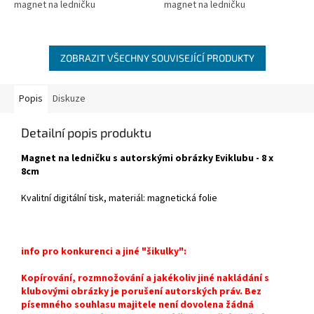
magnet na ledničku
magnet na ledničku
ZOBRAZIT VŠECHNY SOUVISEJÍCÍ PRODUKTY
Popis
Diskuze
Detailní popis produktu
Magnet na ledničku s autorskými obrázky Eviklubu - 8 x
8cm
Kvalitní digitální tisk, materiál: magnetická folie
info pro konkurenci a jiné "šikulky":
Kopírování, rozmnožování a jakékoliv jiné nakládání s
klubovými obrázky je porušení autorských práv. Bez
písemného souhlasu majitele není dovolena žádná