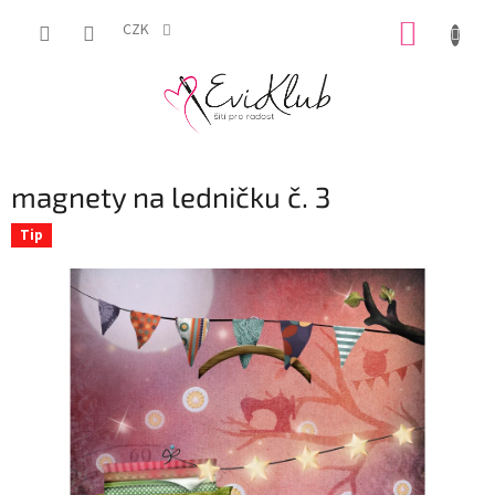
Přejít
NÁKUP
na
CZK
obsah
KOŠÍK
magnety na ledničku č. 3
Tip