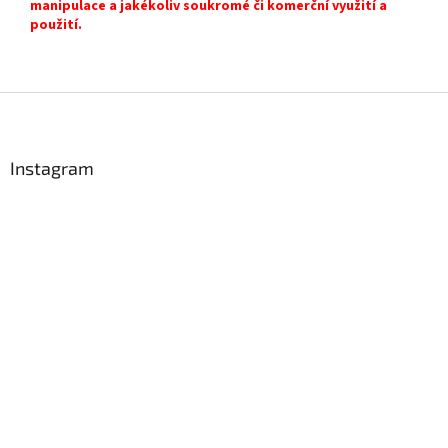
manipulace a jakékoliv soukromé či komerční využití a
použití.
Z
á
p
a
Instagram
t
í