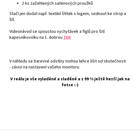
2 ks zažehlených saténových proužků
Stačí jen dodat např. textilní štítek s logem, sednout ke stroji a
šít.
Videonávod se spoustou vychytávek a fíglů pro šití
kapesníkovníku na 1. dobrou
ZDE
V náhledu se barevné odstíny mohou lehce lišit od skutečnosti
- závisí na nastavení vašeho monitoru.
V reálu je vše vyladěné a sladěné a z 99 % ještě hezčí jak na
fotce :-)
Z
á