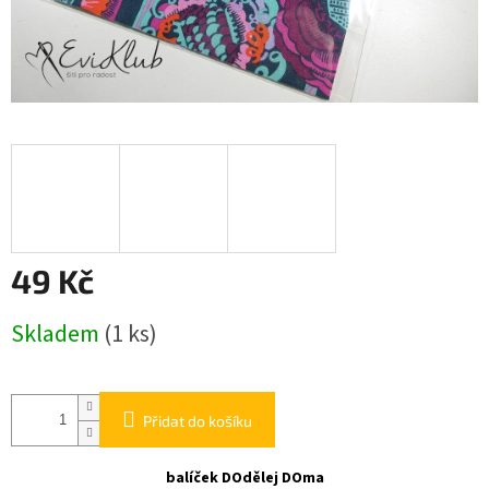
49 Kč
Měrná
Skladem
(1 ks)
cena:
Přidat do košíku
balíček DOdělej DOma