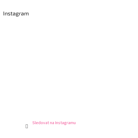
p
a
Instagram
t
í
Sledovat na Instagramu