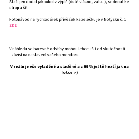
Stačí jen dodat jakoukoliv výplň (duté vlákno, vatu...), sednout ke
stroji a šít.
Fotonávod na rychlodárek přívěšek kabelečku je v Notýsku č. 1
ZDE
V náhledu se barevné odstíny mohou lehce lišit od skutečnosti
- závisí na nastavení vašeho monitoru.
V reálu je vše vyladěné a sladěné a z 99 % ještě hezčí jak na
fotce :-)
Z
á
p