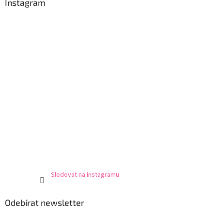
a
Instagram
t
í
Sledovat na Instagramu
Odebírat newsletter