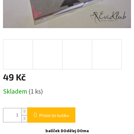
49 Kč
Měrná
Skladem
(1 ks)
cena:
Přidat do košíku
balíček DOdělej DOma