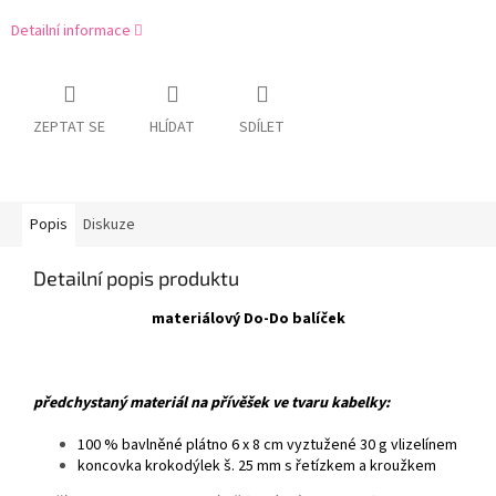
Detailní informace
ZEPTAT SE
HLÍDAT
SDÍLET
Popis
Diskuze
Detailní popis produktu
materiálový Do-Do balíček
předchystaný materiál na přívěšek ve tvaru kabelky:
100 % bavlněné plátno 6 x 8 cm vyztužené 30 g vlizelínem
koncovka krokodýlek š. 25 mm s řetízkem a kroužkem