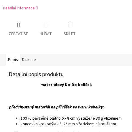
Detailní informace
ZEPTAT SE
HLÍDAT
SDÍLET
Popis
Diskuze
Detailní popis produktu
materiálový Do-Do balíček
předchystaný materiál na přívěšek ve tvaru kabelky:
100 % bavlněné plátno 6 x 8 cm vyztužené 30 g vlizelínem
koncovka krokodýlek š. 25 mm s řetízkem a kroužkem