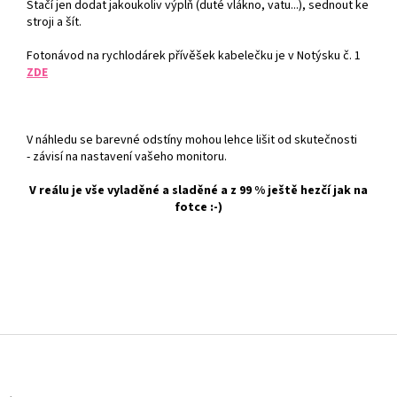
Stačí jen dodat jakoukoliv výplň (duté vlákno, vatu...), sednout ke
stroji a šít.
Fotonávod na rychlodárek přívěšek kabelečku je v Notýsku č. 1
ZDE
V náhledu se barevné odstíny mohou lehce lišit od skutečnosti
- závisí na nastavení vašeho monitoru.
V reálu je vše vyladěné a sladěné a z 99 % ještě hezčí jak na
fotce :-)
Z
á
p