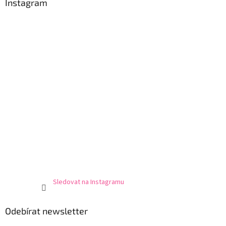
a
Instagram
t
í
Sledovat na Instagramu
Odebírat newsletter