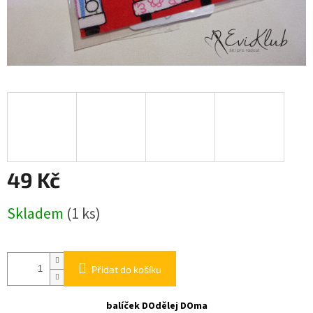
49 Kč
Měrná
Skladem
(1 ks)
cena:
Přidat do košíku
balíček DOdělej DOma