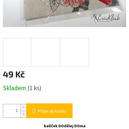
49 Kč
Měrná
Skladem
(1 ks)
cena:
Přidat do košíku
balíček DOdělej DOma