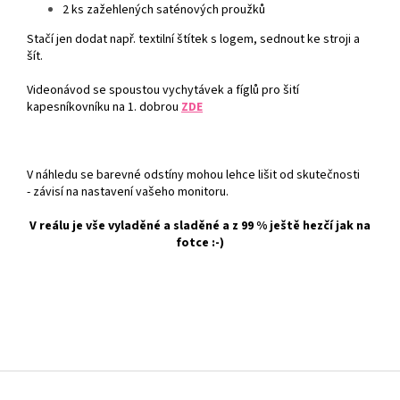
2 ks zažehlených saténových proužků
Stačí jen dodat např. textilní štítek s logem, sednout ke stroji a
šít.
Videonávod se spoustou vychytávek a fíglů pro šití
kapesníkovníku na 1. dobrou
ZDE
V náhledu se barevné odstíny mohou lehce lišit od skutečnosti
- závisí na nastavení vašeho monitoru.
V reálu je vše vyladěné a sladěné a z 99 % ještě hezčí jak na
fotce :-)
Z
á