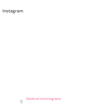
p
a
Instagram
t
í
Sledovat na Instagramu