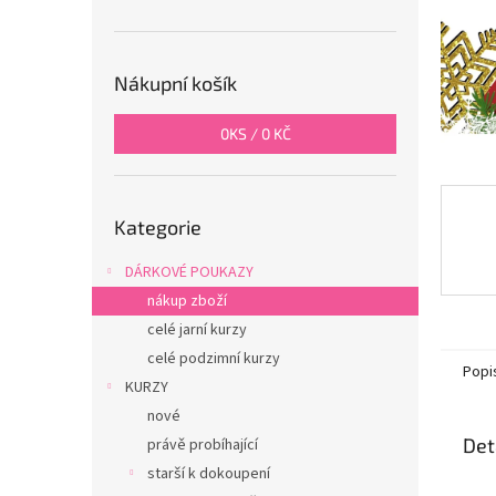
n
e
l
Nákupní košík
0
KS /
0 KČ
Přeskočit
Kategorie
kategorie
DÁRKOVÉ POUKAZY
nákup zboží
celé jarní kurzy
celé podzimní kurzy
Popi
KURZY
nové
Det
právě probíhající
starší k dokoupení