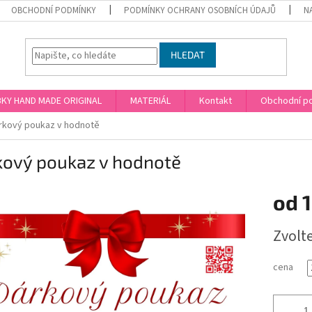
OBCHODNÍ PODMÍNKY
PODMÍNKY OCHRANY OSOBNÍCH ÚDAJŮ
N
HLEDAT
KY HAND MADE ORIGINAL
MATERIÁL
Kontakt
Obchodní p
rkový poukaz v hodnotě
kový poukaz v hodnotě
od
Měrná
Zvolt
cena:
cena