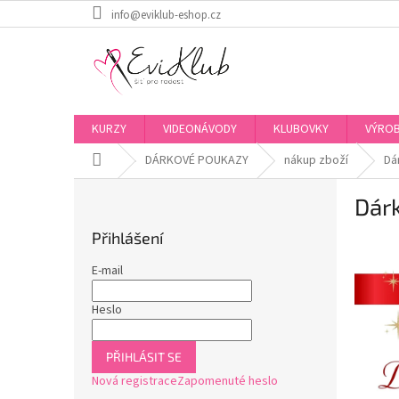
Přejít
info@eviklub-eshop.cz
na
obsah
KURZY
VIDEONÁVODY
KLUBOVKY
VÝROB
Domů
DÁRKOVÉ POUKAZY
nákup zboží
Dá
P
Dár
o
s
Přihlášení
t
r
E-mail
a
n
Heslo
n
í
PŘIHLÁSIT SE
p
Nová registrace
Zapomenuté heslo
a