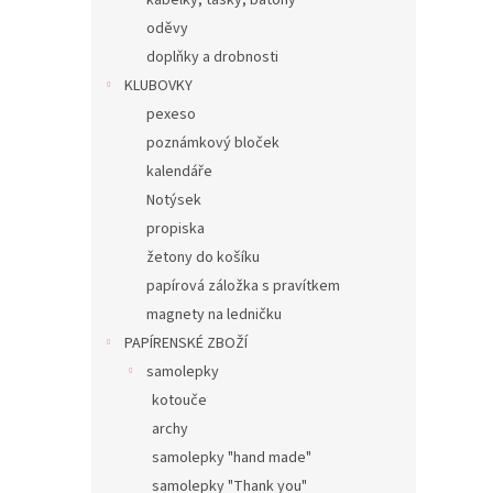
kabelky, tašky, batohy
oděvy
doplňky a drobnosti
KLUBOVKY
pexeso
poznámkový bloček
kalendáře
Notýsek
propiska
žetony do košíku
papírová záložka s pravítkem
magnety na ledničku
PAPÍRENSKÉ ZBOŽÍ
samolepky
kotouče
archy
samolepky "hand made"
samolepky "Thank you"