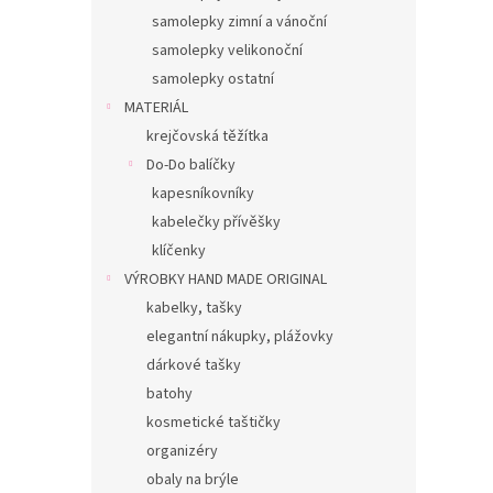
samolepky zimní a vánoční
samolepky velikonoční
samolepky ostatní
MATERIÁL
krejčovská těžítka
Do-Do balíčky
kapesníkovníky
kabelečky přívěšky
klíčenky
VÝROBKY HAND MADE ORIGINAL
kabelky, tašky
elegantní nákupky, plážovky
dárkové tašky
batohy
kosmetické taštičky
organizéry
obaly na brýle