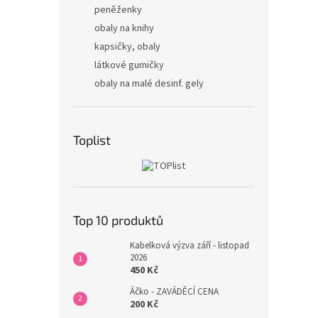
peněženky
obaly na knihy
kapsičky, obaly
látkové gumičky
obaly na malé desinf. gely
Toplist
Top 10 produktů
Kabelková výzva září - listopad
2026
450 Kč
Áčko - ZAVÁDĚCÍ CENA
200 Kč