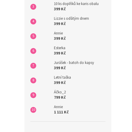
10 ks doplňků ke karis obalu
399 Kč
Lizzie s odšitým dnem
399 Kč
Annie
399 Kč
Esterka
399 Kč
Jurášek - batoh do kapsy
399 Kč
Letní taška
399 Kč
Áčko_2
799 Kč
Annie
1 111 Kč