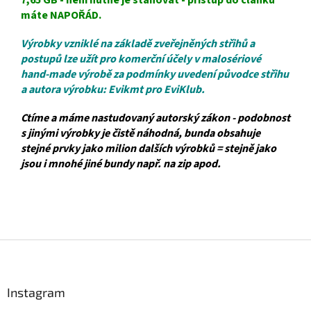
7,65 GB - není nutné je stahovat - přístup do článku
máte NAPOŘÁD.
Výrobky vzniklé na základě zveřejněných střihů a
postupů lze užít pro komerční účely v malosériové
hand-made výrobě za podmínky uvedení původce střihu
a autora výrobku: Evikmt pro EviKlub.
Ctíme a máme nastudovaný autorský zákon - podobnost
s jinými výrobky je čistě náhodná, bunda obsahuje
stejné prvky jako milion dalších výrobků = stejně jako
jsou i mnohé jiné bundy např. na zip apod.
Z
á
p
a
Instagram
t