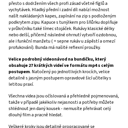
přesto s dodržením všech profi zásad včetně fíglů a
vychytávek. Hladký přední i zadní díl nabízí možnost
našít nakládaných kapes, zapínání na zip s podloženým
podkrytem zipu. Kapuce s tunýlkem pro šňůrku doplňuje
v průkrčníku také límec stojáček. Rukávy klasické délky
nebo delší, přičemž následné ohrnutí vytvoří ozdobnou,
ale i funkční manžetu ( = sepne rukáv u zápěstí a omezí
profukování). Bunda má našité reflexní proužky.
Velice podrobný videonávod na bundičku, který
obsahuje 27 krátkých videí ve formátu mp4 s celým
postupem
. Natočený po jednotlivých krocích, velice
detailně s jasným postupem opravdové šicí učitelky s
letitou praxí.
Všechna videa jsou očíslovaná a přehledně pojmenovaná,
takže v případě jakékoliv nejasnosti a potřeby můžete
shlédnout jen daný kousek - nemusíte přehrávat celý
dlouhý film a pracně hledat.
Veškeré kroky jsou detailně propracované se