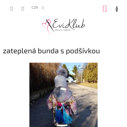
Přejít
NÁKUP
na
CZK
obsah
KOŠÍK
zateplená bunda s podšívkou