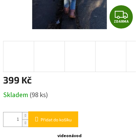
Z
ZDARMA
D
A
R
M
A
399 Kč
Měrná
Skladem
(98 ks)
cena:
Přidat do košíku
videonávod