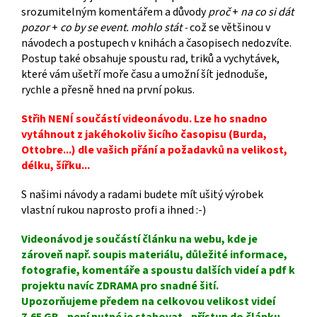
srozumitelným komentářem a důvody
proč
+
na co si dát
pozor
+
co by se event. mohlo stát -
což se většinou v
návodech a postupech v knihách a časopisech nedozvíte.
Postup také obsahuje spoustu rad, triků a vychytávek,
které vám ušetří moře času a umožní šít jednoduše,
rychle a přesně hned na první pokus.
Střih NENÍ součástí videonávodu. Lze ho snadno
vytáhnout z jakéhokoliv šicího časopisu (Burda,
Ottobre...) dle vašich přání a požadavků na velikost,
délku, šířku...
S našimi návody a radami budete mít ušitý výrobek
vlastní rukou naprosto profi a ihned :-)
Videonávod je součástí článku na webu, kde je
zároveň např. soupis materiálu, důležité informace,
fotografie, komentáře a spoustu dalších videí a pdf k
projektu navíc ZDRAMA pro snadné šití.
Upozorňujeme předem na celkovou velikost videí