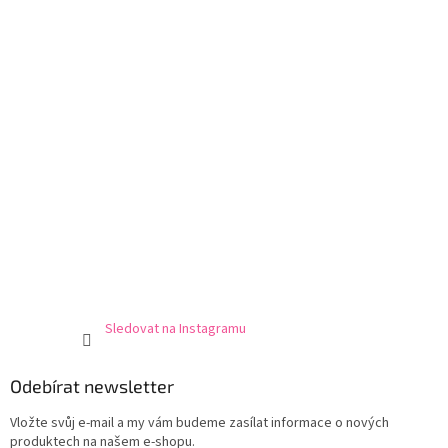
í
Sledovat na Instagramu
Odebírat newsletter
Vložte svůj e-mail a my vám budeme zasílat informace o nových
produktech na našem e-shopu.