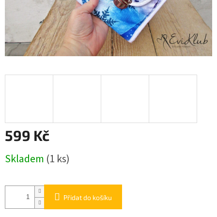
599 Kč
Měrná
Skladem
(1 ks)
cena:
Přidat do košíku