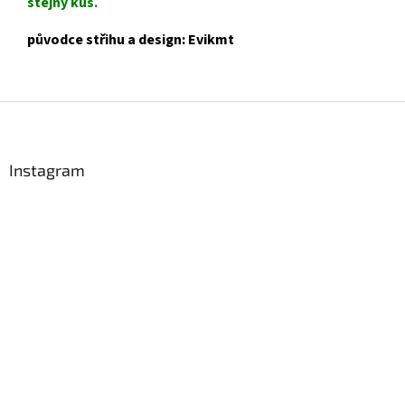
stejný kus.
původce střihu a design: Evikmt
Z
á
p
a
Instagram
t
í