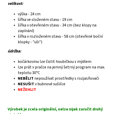
velikost:
výška - 24 cm
šířka ve složeném stavu - 19 cm
šířka v otevřeném stavu - 34 cm (bez klopy na
zapínání)
šířka v rozloženém stavu - 58 cm (otevřené boční
klopky - "uši")
údržba:
kočárkovinu lze čistit houbičkou s mýdlem
lze prát v pračce na jemný šetrný program na max.
teplotu 30°C
NEBĚLIT
nepoužívat prostředky s rozjasňovači
NESUŠIT
v bubnové sušičce
NEŽEHLIT
Výrobek je zcela originální, nelze nijak zaručit druhý