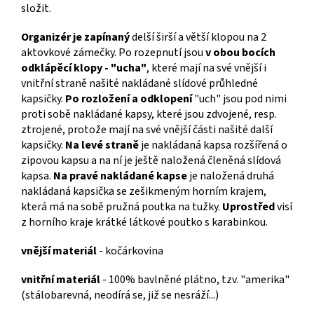
složit.
Organizér
je zapínaný
delší širší a větší klopou na 2
aktovkové zámečky. Po rozepnutí jsou
v obou bocích
odklápěcí klopy - "ucha"
, které mají na své vnější i
vnitřní straně našité nakládané slídové průhledné
kapsičky.
Po rozložení a odklopení
"uch" jsou pod nimi
proti sobě nakládané kapsy, které jsou zdvojené, resp.
ztrojené, protože mají na své vnější části našité další
kapsičky.
Na levé straně
je nakládaná kapsa rozšířená o
zipovou kapsu a na ní je ještě naložená členěná slídová
kapsa.
Na pravé nakládané kapse
je naložená druhá
nakládaná kapsička se zešikmeným horním krajem,
která má na sobě pružná poutka na tužky.
Uprostřed
visí
z horního kraje krátké látkové poutko s karabinkou.
vnější materiál
- kočárkovina
vnitřní materiál
- 100% bavlněné plátno, tzv. "amerika"
(stálobarevná, neodírá se, již se nesráží...)