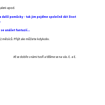
alerii apod
.
 další pomůcky - tak jim pojďme společně dát život
.
se unášet fantazií...
2 měsíců. Přijít ale můžete kdykoliv.
Ať se dobře s námi tvoří a těšíme se na vás. E. a E.