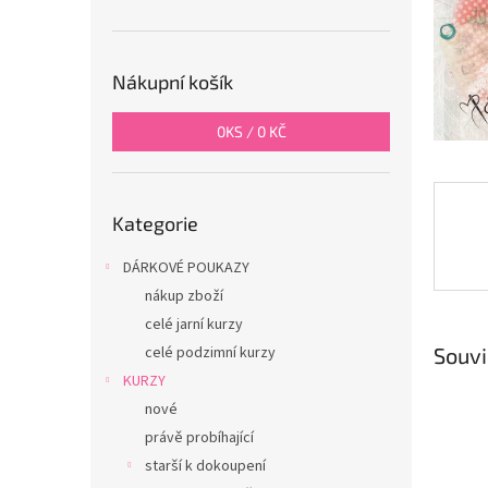
n
e
l
Nákupní košík
0
KS /
0 KČ
Přeskočit
Kategorie
kategorie
DÁRKOVÉ POUKAZY
nákup zboží
celé jarní kurzy
Souvi
celé podzimní kurzy
KURZY
nové
právě probíhající
starší k dokoupení