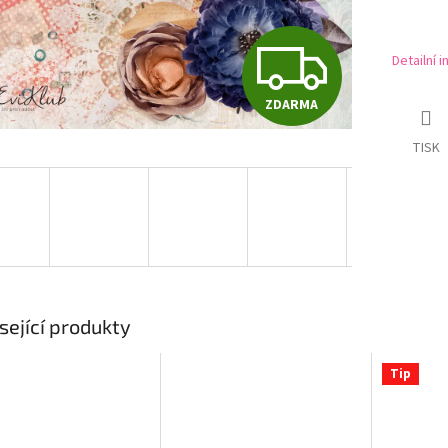
Z
Detailní 
ZDARMA
D
TISK
A
R
M
sející produkty
Tip
A