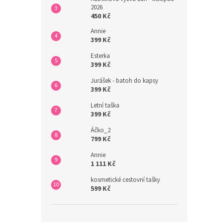
2026
450 Kč
Annie
399 Kč
Esterka
399 Kč
Jurášek - batoh do kapsy
399 Kč
Letní taška
399 Kč
Áčko_2
799 Kč
Annie
1 111 Kč
kosmetické cestovní tašky
599 Kč