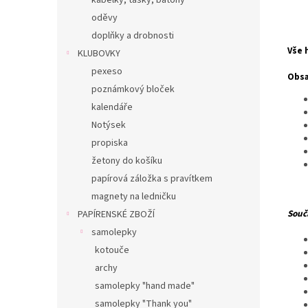
kabelky, tašky, batohy
oděvy
doplňky a drobnosti
Vše 
KLUBOVKY
pexeso
Obsa
poznámkový bloček
kalendáře
Notýsek
propiska
žetony do košíku
papírová záložka s pravítkem
magnety na ledničku
Součá
PAPÍRENSKÉ ZBOŽÍ
samolepky
kotouče
archy
samolepky "hand made"
samolepky "Thank you"