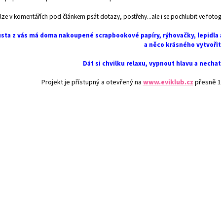
lze v komentářích pod článkem psát dotazy, postřehy...ale i se pochlubit ve fotog
sta z vás má doma nakoupené scrapbookové papíry, rýhovačky, lepidla a
a něco krásného vytvořit
Dát si chvilku relaxu, vypnout hlavu a nechat 
Projekt je přístupný a otevřený na
www.eviklub.cz
přesně 1