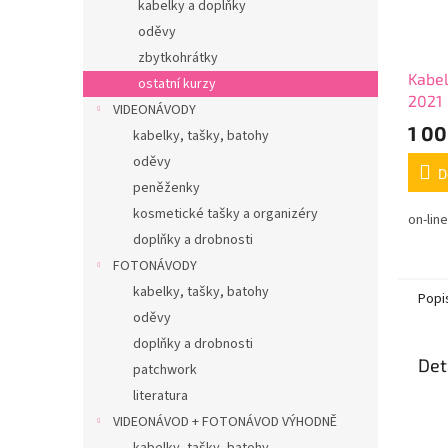
kabelky a doplňky
oděvy
zbytkohrátky
Kabel
ostatní kurzy
2021
VIDEONÁVODY
1 00
kabelky, tašky, batohy
oděvy
D
peněženky
kosmetické tašky a organizéry
on-lin
doplňky a drobnosti
FOTONÁVODY
kabelky, tašky, batohy
Popi
oděvy
doplňky a drobnosti
Det
patchwork
literatura
VIDEONÁVOD + FOTONÁVOD VÝHODNĚ