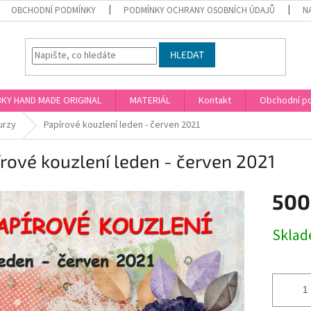
OBCHODNÍ PODMÍNKY
PODMÍNKY OCHRANY OSOBNÍCH ÚDAJŮ
N
HLEDAT
KY HAND MADE ORIGINAL
MATERIÁL
Kontakt
Obchodní p
urzy
Papírové kouzlení leden - červen 2021
rové kouzlení leden - červen 2021
500
Měrná
Skla
cena: