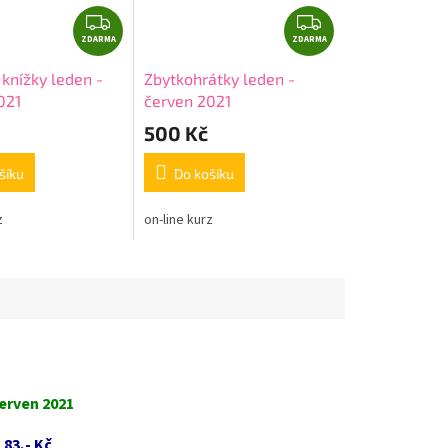
Z
Z
ZDARMA
D
ZDARMA
D
A
A
knížky leden -
Zbytkohrátky leden -
R
R
021
červen 2021
M
M
500 Kč
A
A
šíku
Do košíku
z
on-line kurz
červen 2021
 83,- Kč