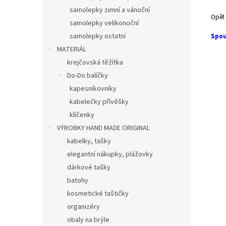
samolepky zimní a vánoční
Opět 
samolepky velikonoční
Spou
samolepky ostatní
MATERIÁL
krejčovská těžítka
Do-Do balíčky
kapesníkovníky
kabelečky přívěšky
klíčenky
VÝROBKY HAND MADE ORIGINAL
kabelky, tašky
elegantní nákupky, plážovky
dárkové tašky
batohy
kosmetické taštičky
organizéry
obaly na brýle