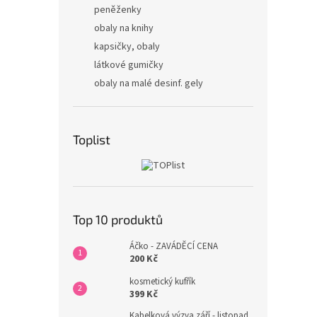
peněženky
obaly na knihy
kapsičky, obaly
látkové gumičky
obaly na malé desinf. gely
Toplist
Top 10 produktů
Áčko - ZAVÁDĚCÍ CENA
200 Kč
kosmetický kufřík
399 Kč
Kabelková výzva září - listopad