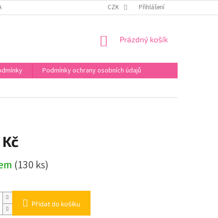
APIŠTE NÁM
FACEBOOK
WEB EVIKLUBU S KURZY
CZK
Přihlášení
NÁKUPNÍ
Prázdný košík
KOŠÍK
odmínky
Podmínky ochrany osobních údajů
 Kč
dem
(130 ks)
Přidat do košíku