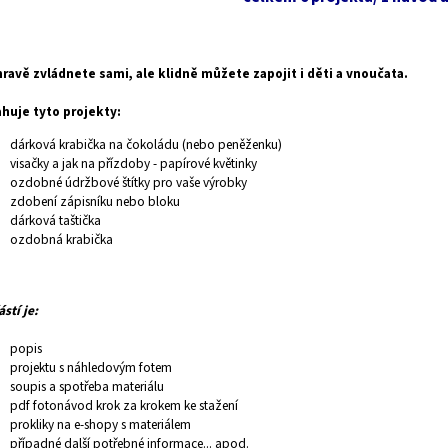
hravě zvládnete sami, ale klidně můžete zapojit i děti a vnoučata.
huje tyto projekty:
dárková krabička na čokoládu (nebo peněženku)
visačky a jak na přízdoby - papírové květinky
ozdobné údržbové štítky pro vaše výrobky
zdobení zápisníku nebo bloku
dárková taštička
ozdobná krabička
stí je:
popis
projektu s náhledovým fotem
soupis a spotřeba materiálu
pdf fotonávod krok za krokem ke stažení
prokliky na e-shopy s materiálem
případné další potřebné informace... apod.