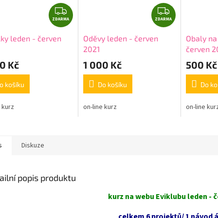
Z
Z
ZDARMA
D
ZDARMA
D
A
A
ky leden - červen
Oděvy leden - červen
Obaly na 
R
R
2021
červen 2
M
M
0 Kč
1 000 Kč
500 Kč
A
A
o košíku
Do košíku
Do ko
e kurz
on-line kurz
on-line kur
s
Diskuze
ailní popis produktu
kurz na webu Eviklubu leden - 
celkem 6 projektů/ 1 návod á