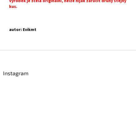
Výrobek je zcela originální, nelze nijak zaručit druhý stejný
kus.
autor: Evikmt
Z
á
p
a
Instagram
t
í