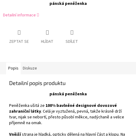
pánská peněženka
Detailní informace
ZEPTAT SE
HLÍDAT
SDÍLET
Popis
Diskuze
Detailní popis produktu
pánská peněženka
Peněženka ušitá ze
100% bavlněné designové dovozové
zahraniční látky
. Celá je vyztužená, pevná, takže krásně drží
tvar, nijak se nebortí, přesto působí měkce, nadýchaně a velice
příjemně na omak.
Vnější
strana je hladká, opticky dělená na hlavní část a klopu. Na