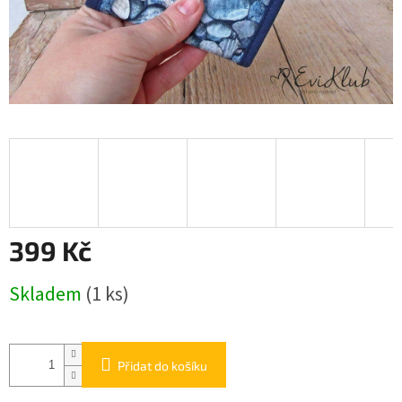
399 Kč
Měrná
Skladem
(1 ks)
cena:
Přidat do košíku