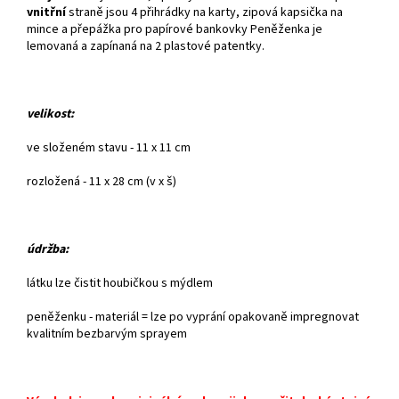
vnitřní
straně jsou 4 přihrádky na karty, zipová kapsička na
mince a přepážka pro papírové bankovky Peněženka je
lemovaná a zapínaná na 2 plastové patentky.
velikost:
ve složeném stavu - 11 x 11 cm
rozložená - 11 x 28 cm (v x š)
údržba:
látku lze čistit houbičkou s mýdlem
peněženku - materiál = lze po vyprání opakovaně impregnovat
kvalitním bezbarvým sprayem