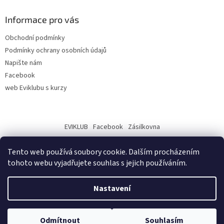
Informace pro vás
Obchodní podmínky
Podmínky ochrany osobních údajů
Napište nám
Facebook
web Eviklubu s kurzy
EVIKLUB
Facebook
Zásilkovna
Tento web používá soubory cookie. Dalším procházením
tohoto webu vyjadřujete souhlas s jejich používáním.
Nastavení
Vytvořil Shoptet
Odmítnout
Souhlasím
Copyright 2026
Eviklub - eshop
. Všechna práva vyhrazena.