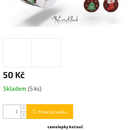
50 Kč
Měrná
Skladem
(5 ks)
cena:
Přidat do košíku
samolepky kotouč