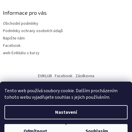
Informace pro vás
Obchodní podmínky
Podmínky ochrany osobních údajů
Napište nám
Facebook
web Eviklubu s kurzy
EVIKLUB
Facebook
Zásilkovna
Tento web používá soubory cookie. Dalším procházením
tohoto webu vyjadřujete souhlas s jejich používáním.
Nastavení
Vytvořil Shoptet
Odmítnout
Souhlasím
Copyright 2026
Eviklub - eshop
. Všechna práva vyhrazena.