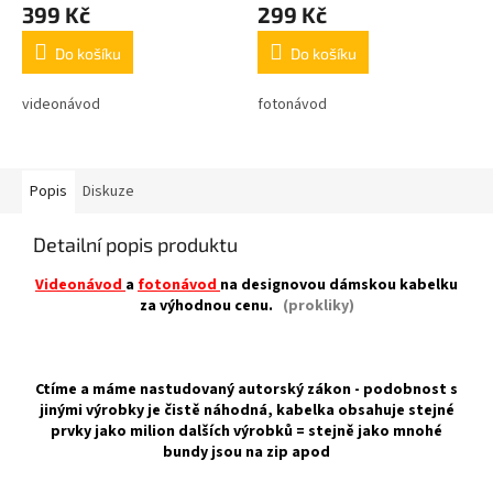
A
A
399 Kč
299 Kč
Do košíku
Do košíku
videonávod
fotonávod
Popis
Diskuze
Detailní popis produktu
Videonávod
a
fotonávod
na designovou dámskou kabelku
za výhodnou cenu.
(prokliky)
Ctíme a máme nastudovaný autorský zákon - podobnost s
jinými výrobky je čistě náhodná, kabelka obsahuje stejné
prvky jako milion dalších výrobků = stejně jako mnohé
bundy jsou na zip apod