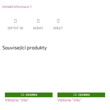
Detailní informace
ZEPTAT SE
HLÍDAT
SDÍLET
Související produkty
ZDARMA
ZDARMA
Z
Z
D
D
Viktorie "Viki"
Viktorie "Viki"
A
A
R
R
M
M