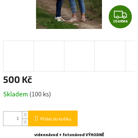
Z
ZDARMA
D
A
R
M
A
500 Kč
Měrná
Skladem
(100 ks)
cena:
Přidat do košíku
videonávod + fotonávod VÝHODNĚ