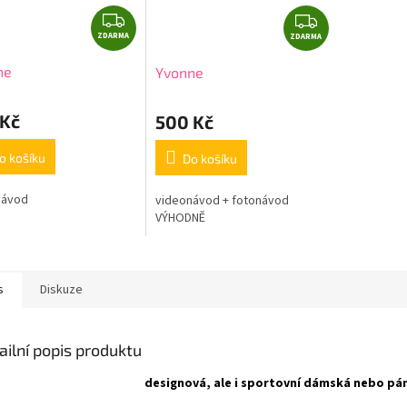
Z
Z
ZDARMA
D
ZDARMA
D
A
A
ne
Yvonne
R
R
M
M
 Kč
500 Kč
A
A
o košíku
Do košíku
návod
videonávod + fotonávod
VÝHODNĚ
s
Diskuze
ailní popis produktu
designová, ale i sportovní dámská nebo pán