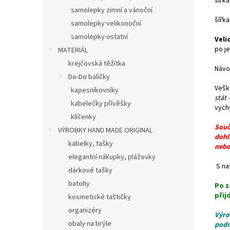
šířk
samolepky zimní a vánoční
šířk
samolepky velikonoční
samolepky ostatní
Veli
po je
MATERIÁL
krejčovská těžítka
Návo
Do-Do balíčky
Vešk
kapesníkovníky
stát -
kabelečky přívěšky
vych
klíčenky
Souč
VÝROBKY HAND MADE ORIGINAL
dohl
kabelky, tašky
nebo
elegantní nákupky, plážovky
S naš
dárkové tašky
batohy
Po z
přij
kosmetické taštičky
organizéry
Výro
obaly na brýle
podm