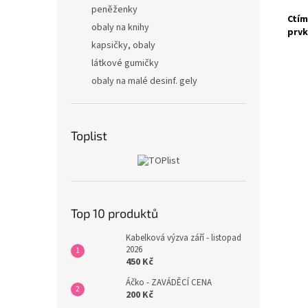
peněženky
Ctím
obaly na knihy
prvk
kapsičky, obaly
látkové gumičky
obaly na malé desinf. gely
Toplist
Top 10 produktů
Kabelková výzva září - listopad
2026
450 Kč
Áčko - ZAVÁDĚCÍ CENA
200 Kč