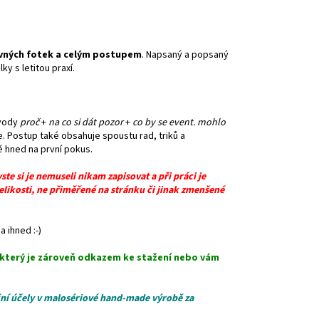
evných fotek a celým postupem
. Napsaný a popsaný
y s letitou praxí.
ůvody
proč
+
na co si dát pozor
+
co by se event. mohlo
 Postup také obsahuje spoustu rad, triků a
ě hned na první pokus.
e si je nemuseli nikam zapisovat a při práci je
 velikosti, ne přiměřené na stránku či jinak zmenšené
a ihned :-)
a který je zároveň odkazem ke stažení nebo
vám
ční účely v malosériové hand-made výrobě za