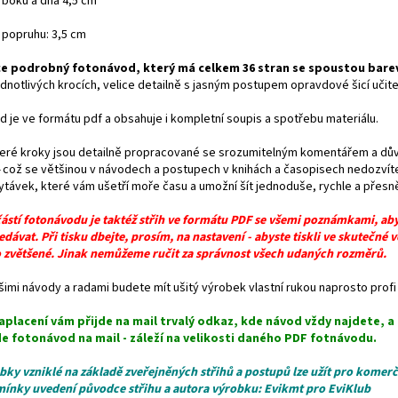
a boků a dna
4,5 cm
a popruhu: 3,5 cm
ce podrobný fotonávod, který má celkem 36 stran se spoustou bar
dnotlivých krocích, velice detailně s jasným postupem opravdové šicí učitelk
d je ve formátu pdf a obsahuje i kompletní soupis a spotřebu materiálu.
eré kroky jsou detailně propracované se srozumitelným komentářem a d
což se většinou v návodech a postupech v knihách a časopisech nedozvíte.
ytávek, které vám ušetří moře času a umožní šít jednoduše, rychle a přesn
ástí fotonávodu je taktéž střih ve formátu PDF se všemi poznámkami, abyst
edávat. Při tisku dbejte, prosím, na nastavení - abyste tiskli ve skutečné
 zvětšené. Jinak nemůžeme ručit za správnost všech udaných rozměrů.
imi návody a radami budete mít ušitý výrobek vlastní rukou naprosto profi 
aplacení vám přijde na mail trvalý odkaz, kde návod vždy najdete, 
de fotonávod na mail - záleží na velikosti daného PDF fotnávodu.
bky vzniklé na základě zveřejněných střihů a postupů lze užít pro komer
ínky uvedení původce střihu a autora výrobku: Evikmt pro EviKlub