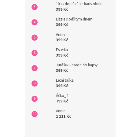
10 ks doplňků ke karis obalu
399 Kč
Lizzie s odšitým dnem
399 Kč
Annie
399 Kč
Esterka
399 Kč
Jurášek - batoh do kapsy
399 Kč
Letní taška
399 Kč
Áčko_2
799 Kč
Annie
1 111 Kč