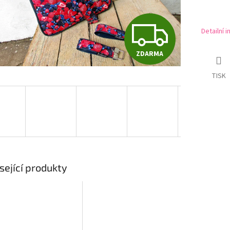
Z
Detailní 
ZDARMA
D
TISK
A
R
M
sející produkty
A