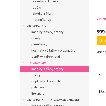
kabelky a doplňky
oděvy
zbytkohrátky
Yvon
ostatní kurzy
VIDEONÁVODY
399
kabelky, tašky, batohy
oděvy
D
peněženky
kosmetické tašky a organizéry
video
doplňky a drobnosti
FOTONÁVODY
kabelky, tašky, batohy
oděvy
Popi
doplňky a drobnosti
patchwork
Det
literatura
VIDEONÁVOD + FOTONÁVOD VÝHODNĚ