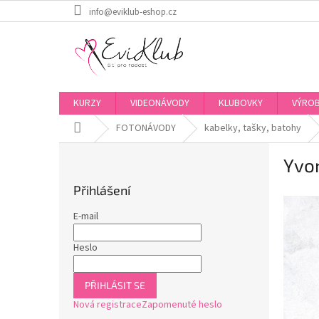
Přejít
info@eviklub-eshop.cz
na
obsah
KURZY
VIDEONÁVODY
KLUBOVKY
VÝROB
Domů
FOTONÁVODY
kabelky, tašky, batohy
P
Yvo
o
s
Přihlášení
t
r
E-mail
a
n
Heslo
n
í
PŘIHLÁSIT SE
p
Nová registrace
Zapomenuté heslo
a