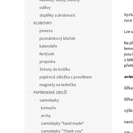
kabelky, tašky, batohy
oděvy
Vyztu
doplňky a drobnosti
ruce
KLUBOVKY
pexeso
Lze 
poznámkový bloček
Na př
kalendáře
lemov
Notýsek
jsou 
s lá
propiska
přehl
žetony do košíku
orie
papírová záložka s pravítkem
magnety na ledničku
šířka
PAPÍRENSKÉ ZBOŽÍ
šířka
samolepky
kotouče
výšk
archy
nast
samolepky "hand made"
samolepky "Thank you"