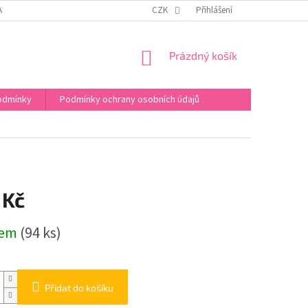
APIŠTE NÁM
FACEBOOK
WEB EVIKLUBU S KURZY
CZK
Přihlášení
NÁKUPNÍ
Prázdný košík
KOŠÍK
odmínky
Podmínky ochrany osobních údajů
 Kč
dem
(94 ks)
Přidat do košíku