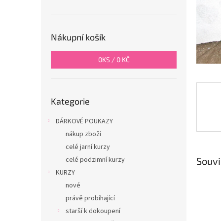
n
e
l
Nákupní košík
0
KS /
0 KČ
Přeskočit
Kategorie
kategorie
DÁRKOVÉ POUKAZY
nákup zboží
celé jarní kurzy
Souvi
celé podzimní kurzy
KURZY
nové
právě probíhající
starší k dokoupení