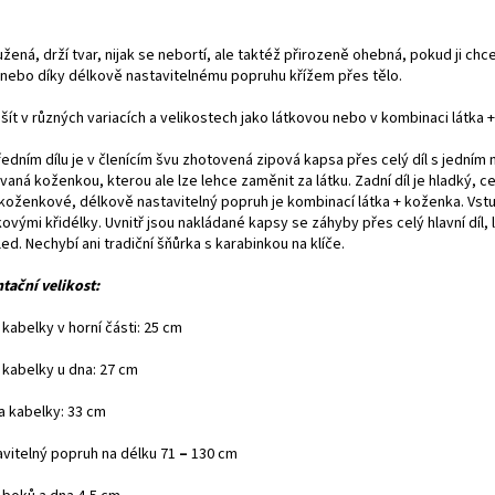
žená, drží tvar, nijak se nebortí, ale taktéž přirozeně ohebná, pokud ji ch
 nebo díky délkově nastavitelnému popruhu křížem přes tělo.
ušít v různých variacích a velikostech jako látkovou nebo v kombinaci látk
edním dílu je v členícím švu zhotovená zipová kapsa přes celý díl s jedním
aná koženkou, kterou ale lze lehce zaměnit za látku. Zadní díl je hladký, 
koženkové, délkově nastavitelný popruh je kombinací látka + koženka. Vstup
tkovými křidélky. Uvnitř jsou nakládané kapsy se záhyby přes celý hlavní dí
ed. Nechybí ani tradiční šňůrka s karabinkou na klíče.
ntační velikost:
 kabelky v horní části: 25 cm
 kabelky u dna: 27 cm
a kabelky: 33 cm
avitelný popruh na délku 71
–
130 cm