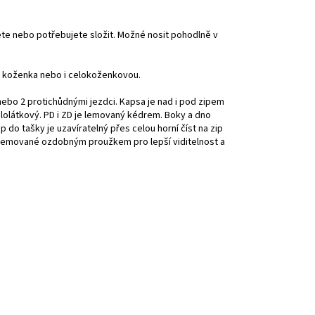
cete nebo potřebujete složit. Možné nosit pohodlně v
a + koženka nebo i celokoženkovou.
 nebo 2 protichůdnými jezdci. Kapsa je nad i pod zipem
celolátkový. PD i ZD je lemovaný kédrem. Boky a dno
 do tašky je uzavíratelný přes celou horní číst na zip
l, lemované ozdobným proužkem pro lepší viditelnost a