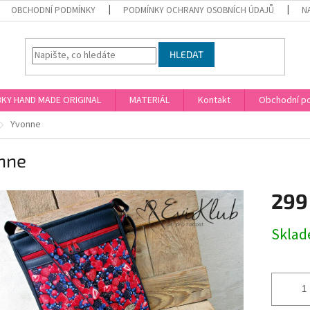
OBCHODNÍ PODMÍNKY
PODMÍNKY OCHRANY OSOBNÍCH ÚDAJŮ
N
HLEDAT
KY HAND MADE ORIGINAL
MATERIÁL
Kontakt
Obchodní p
Yvonne
nne
299
Měrná
Skla
cena: