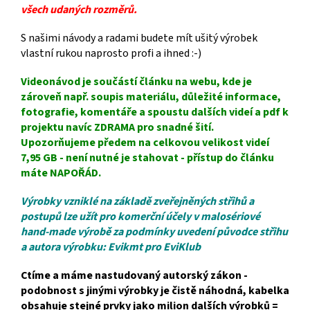
všech udaných rozměrů.
S našimi návody a radami budete mít ušitý výrobek
vlastní rukou naprosto profi a ihned :-)
Videonávod je součástí článku na webu, kde je
zároveň např. soupis materiálu, důležité informace,
fotografie, komentáře a spoustu dalších videí a pdf k
projektu navíc ZDRAMA pro snadné šití.
Upozorňujeme předem na celkovou velikost videí
7,95 GB - není nutné je stahovat - přístup do článku
máte NAPOŘÁD.
Výrobky vzniklé na základě zveřejněných střihů a
postupů lze užít pro komerční účely v malosériové
hand-made výrobě za podmínky uvedení původce střihu
a autora výrobku: Evikmt pro EviKlub
Ctíme a máme nastudovaný autorský zákon -
podobnost s jinými výrobky je čistě náhodná, kabelka
obsahuje stejné prvky jako milion dalších výrobků =