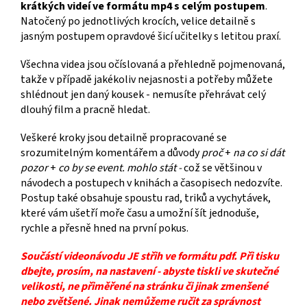
krátkých videí ve formátu mp4 s celým postupem
.
Natočený po jednotlivých krocích, velice detailně s
jasným postupem opravdové šicí učitelky s letitou praxí.
Všechna videa jsou očíslovaná a přehledně pojmenovaná,
takže v případě jakékoliv nejasnosti a potřeby můžete
shlédnout jen daný kousek - nemusíte přehrávat celý
dlouhý film a pracně hledat.
Veškeré kroky jsou detailně propracované se
srozumitelným komentářem a důvody
proč
+
na co si dát
pozor
+
co by se event. mohlo stát -
což se většinou v
návodech a postupech v knihách a časopisech nedozvíte.
Postup také obsahuje spoustu rad, triků a vychytávek,
které vám ušetří moře času a umožní šít jednoduše,
rychle a přesně hned na první pokus.
Součástí videonávodu JE střih ve formátu pdf. Při tisku
dbejte, prosím, na nastavení - abyste tiskli ve skutečné
velikosti, ne přiměřené na stránku či jinak zmenšené
nebo zvětšené. Jinak nemůžeme ručit za správnost