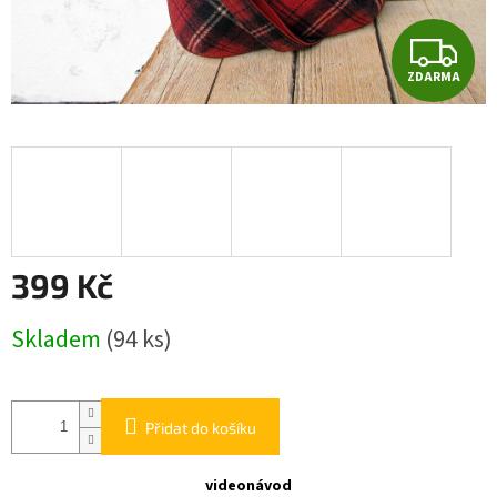
Z
ZDARMA
D
A
R
M
A
399 Kč
Měrná
Skladem
(94 ks)
cena:
Přidat do košíku
videonávod