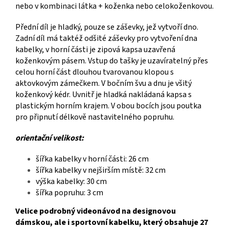
nebo v kombinaci látka + koženka nebo celokoženkovou.
Přední díl je hladký, pouze se záševky, jež vytvoří dno.
Zadní díl má taktéž odšité záševky pro vytvoření dna
kabelky, v horní části je zipová kapsa uzavřená
koženkovým pásem. Vstup do tašky je uzavíratelný přes
celou horní část dlouhou tvarovanou klopou s
aktovkovým zámečkem. V bočním švu a dnu je všitý
koženkový kédr. Uvnitř je hladká nakládaná kapsa s
plastickým horním krajem. V obou bocích jsou poutka
pro připnutí délkově nastavitelného popruhu.
orientační velikost:
šířka kabelky v horní části: 26 cm
šířka kabelky v nejširším místě: 32 cm
výška kabelky: 30 cm
šířka popruhu: 3 cm
Velice podrobný videonávod na designovou
dámskou, ale i sportovní kabelku, který obsahuje 27