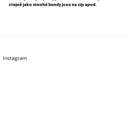
stejně jako mnohé bundy jsou na zip apod.
Z
á
p
a
Instagram
t
í