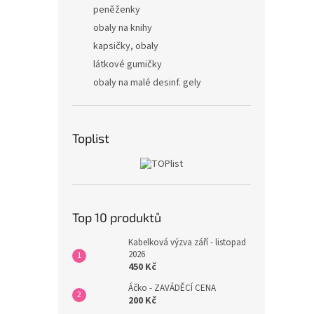
peněženky
obaly na knihy
kapsičky, obaly
látkové gumičky
obaly na malé desinf. gely
Toplist
Top 10 produktů
Kabelková výzva září - listopad
2026
450 Kč
Áčko - ZAVÁDĚCÍ CENA
200 Kč