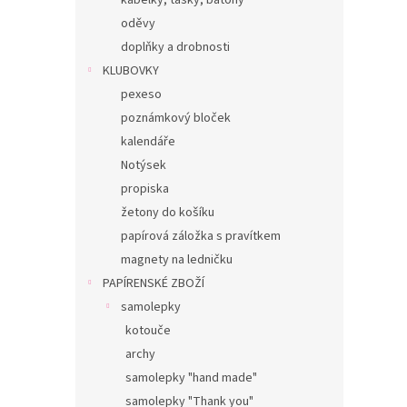
kabelky, tašky, batohy
oděvy
doplňky a drobnosti
KLUBOVKY
pexeso
poznámkový bloček
kalendáře
Notýsek
propiska
žetony do košíku
papírová záložka s pravítkem
magnety na ledničku
PAPÍRENSKÉ ZBOŽÍ
samolepky
kotouče
archy
samolepky "hand made"
samolepky "Thank you"