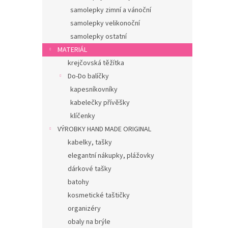
samolepky zimní a vánoční
samolepky velikonoční
samolepky ostatní
MATERIÁL
krejčovská těžítka
Do-Do balíčky
kapesníkovníky
kabelečky přívěšky
klíčenky
VÝROBKY HAND MADE ORIGINAL
kabelky, tašky
elegantní nákupky, plážovky
dárkové tašky
batohy
kosmetické taštičky
organizéry
obaly na brýle