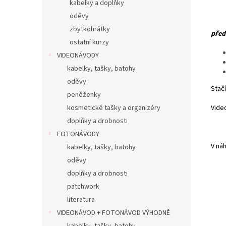
kabelky a doplňky
oděvy
zbytkohrátky
před
ostatní kurzy
VIDEONÁVODY
kabelky, tašky, batohy
oděvy
Stačí
peněženky
Vide
kosmetické tašky a organizéry
doplňky a drobnosti
FOTONÁVODY
V ná
kabelky, tašky, batohy
oděvy
doplňky a drobnosti
patchwork
literatura
VIDEONÁVOD + FOTONÁVOD VÝHODNĚ