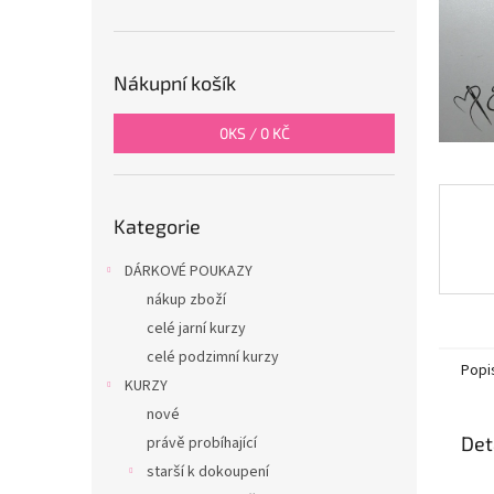
n
e
l
Nákupní košík
0
KS /
0 KČ
Přeskočit
Kategorie
kategorie
DÁRKOVÉ POUKAZY
nákup zboží
celé jarní kurzy
celé podzimní kurzy
Popi
KURZY
nové
Det
právě probíhající
starší k dokoupení