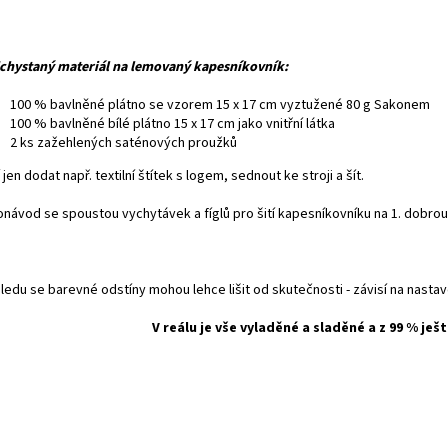
chystaný materiál na lemovaný kapesníkovník:
100 % bavlněné plátno se vzorem 15 x 17 cm vyztužené 80 g Sakonem
100 % bavlněné bílé plátno 15 x 17 cm jako vnitřní látka
2 ks zažehlených saténových proužků
 jen dodat např. textilní štítek s logem, sednout ke stroji a šít.
onávod se spoustou vychytávek a fíglů pro šití kapesníkovníku na 1. dobro
hledu se barevné odstíny mohou lehce lišit od skutečnosti - závisí na nasta
V reálu je vše vyladěné a sladěné a z 99 % ješt