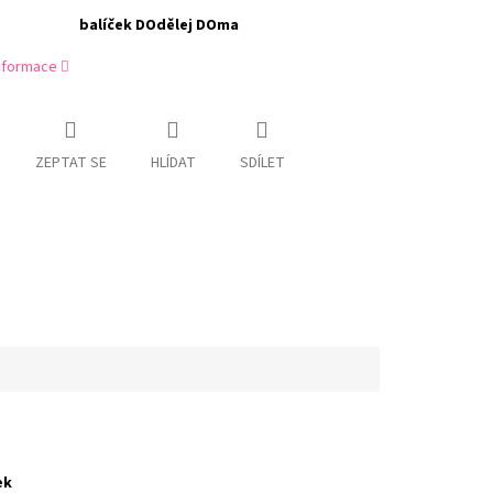
balíček DOdělej DOma
informace
ZEPTAT SE
HLÍDAT
SDÍLET
ek