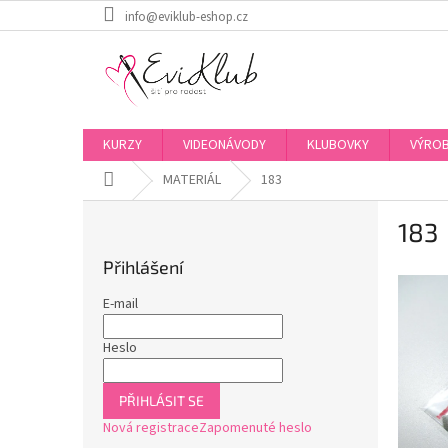
Přejít
info@eviklub-eshop.cz
na
obsah
KURZY
VIDEONÁVODY
KLUBOVKY
VÝROB
Domů
MATERIÁL
183
P
183
o
s
Přihlášení
t
r
E-mail
a
n
Heslo
n
í
PŘIHLÁSIT SE
p
Nová registrace
Zapomenuté heslo
a