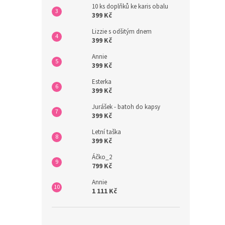
10 ks doplňků ke karis obalu
399 Kč
Lizzie s odšitým dnem
399 Kč
Annie
399 Kč
Esterka
399 Kč
Jurášek - batoh do kapsy
399 Kč
Letní taška
399 Kč
Áčko_2
799 Kč
Annie
1 111 Kč