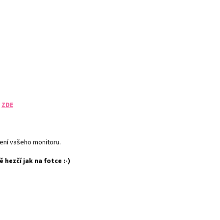
u
ZDE
vení vašeho monitoru.
ě hezčí jak na fotce :-)