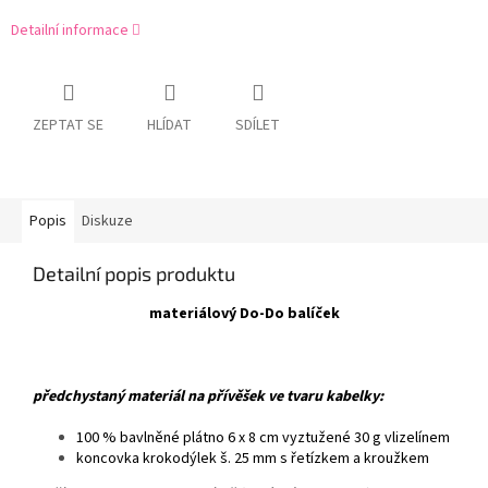
Detailní informace
ZEPTAT SE
HLÍDAT
SDÍLET
Popis
Diskuze
Detailní popis produktu
materiálový Do-Do balíček
předchystaný materiál na přívěšek ve tvaru kabelky:
100 % bavlněné plátno 6 x 8 cm vyztužené 30 g vlizelínem
koncovka krokodýlek š. 25 mm s řetízkem a kroužkem