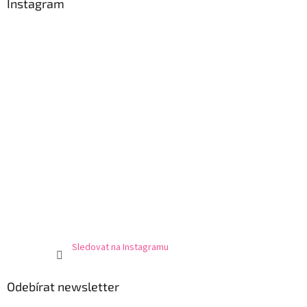
a
Instagram
t
í
Sledovat na Instagramu
Odebírat newsletter