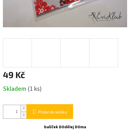
49 Kč
Měrná
Skladem
(1 ks)
cena:
Přidat do košíku
balíček DOdělej DOma