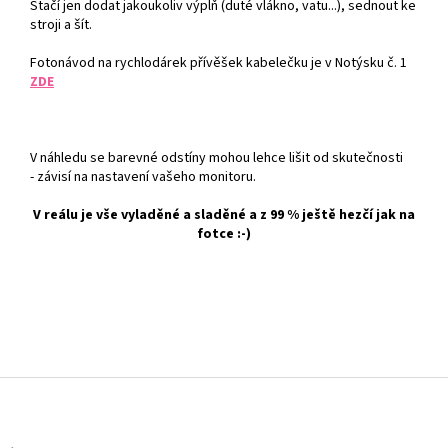
Stačí jen dodat jakoukoliv výplň (duté vlákno, vatu...), sednout ke
stroji a šít.
Fotonávod na rychlodárek přívěšek kabelečku je v Notýsku č. 1
ZDE
V náhledu se barevné odstíny mohou lehce lišit od skutečnosti
- závisí na nastavení vašeho monitoru.
V reálu je vše vyladěné a sladěné a z 99 % ještě hezčí jak na
fotce :-)
Z
á
p