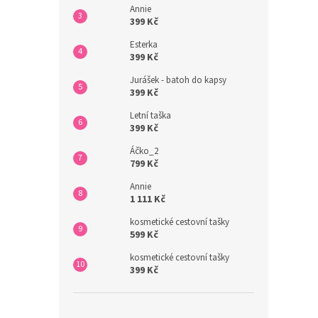
Annie
399 Kč
Esterka
399 Kč
Jurášek - batoh do kapsy
399 Kč
Letní taška
399 Kč
Áčko_2
799 Kč
Annie
1 111 Kč
kosmetické cestovní tašky
599 Kč
kosmetické cestovní tašky
399 Kč