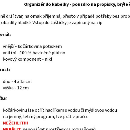
Organizér do kabelky - pouzdro na propisky, brýle 
ně drží tvar, na omak příjemná, přesto v případě potřeby bez probl
 oba díly hladké. Vstup do taštičky je zapínaný na zip
riál:
vnější - kočárkovina potiskem
vnitřní - 100 % bavlněné plátno
kovový komponent - nikl
kost:
dno - 4 x 15 cm
výška - 12 cm
žba:
kočárkovinu lze otřít hadříkem s vodou či mýdlovou vodou
na jemný, šetrný program, lze prát v pračce
NEŽEHLIT!!!
NEBĚLIT,
nepoužívat prostředky s rozjasňovači