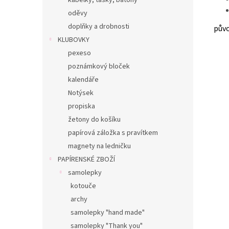
kabelky, tašky, batohy
oděvy
doplňky a drobnosti
půvo
KLUBOVKY
pexeso
poznámkový bloček
kalendáře
Notýsek
propiska
žetony do košíku
papírová záložka s pravítkem
magnety na ledničku
PAPÍRENSKÉ ZBOŽÍ
samolepky
kotouče
archy
samolepky "hand made"
samolepky "Thank you"