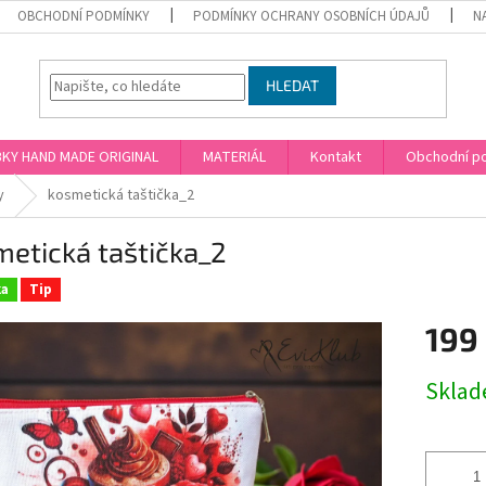
OBCHODNÍ PODMÍNKY
PODMÍNKY OCHRANY OSOBNÍCH ÚDAJŮ
N
HLEDAT
KY HAND MADE ORIGINAL
MATERIÁL
Kontakt
Obchodní p
y
kosmetická taštička_2
etická taštička_2
ka
Tip
199
Měrná
Skla
cena: