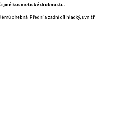
či jiné kosmetické drobnosti..
.
émů ohebná. Přední a zadní díl hladký, uvnitř