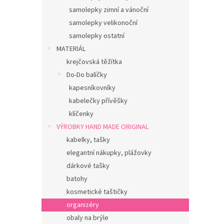
samolepky zimní a vánoční
samolepky velikonoční
samolepky ostatní
MATERIÁL
krejčovská těžítka
Do-Do balíčky
kapesníkovníky
kabelečky přívěšky
klíčenky
VÝROBKY HAND MADE ORIGINAL
kabelky, tašky
elegantní nákupky, plážovky
dárkové tašky
batohy
kosmetické taštičky
organizéry
obaly na brýle