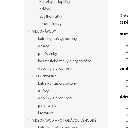
kabelky a doplňky
oděvy
Krás
zbytkohrátky
také
ostatní kurzy
VIDEONÁVODY
mate
kabelky, tašky, batohy
oděvy
peněženky
kosmetické tašky a organizéry
veli
doplňky a drobnosti
FOTONÁVODY
kabelky, tašky, batohy
oděvy
údr
doplňky a drobnosti
patchwork
literatura
VIDEONÁVOD + FOTONÁVOD VÝHODNĚ