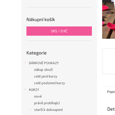
n
e
l
Nákupní košík
0
KS /
0 KČ
Přeskočit
Kategorie
kategorie
DÁRKOVÉ POUKAZY
nákup zboží
celé jarní kurzy
celé podzimní kurzy
KURZY
Popi
nové
právě probíhající
Det
starší k dokoupení