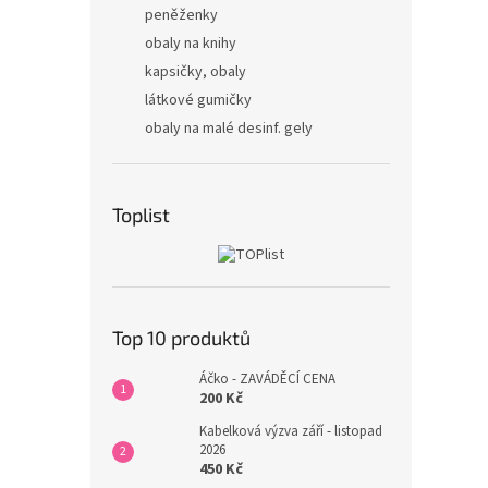
peněženky
obaly na knihy
kapsičky, obaly
látkové gumičky
obaly na malé desinf. gely
Toplist
Top 10 produktů
Áčko - ZAVÁDĚCÍ CENA
200 Kč
Kabelková výzva září - listopad
2026
450 Kč