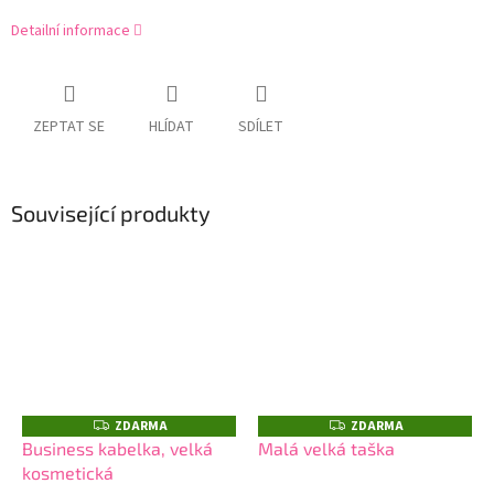
Detailní informace
ZEPTAT SE
HLÍDAT
SDÍLET
Související produkty
ZDARMA
ZDARMA
Z
Z
D
D
Business kabelka, velká
Malá velká taška
A
A
kosmetická
R
R
M
M