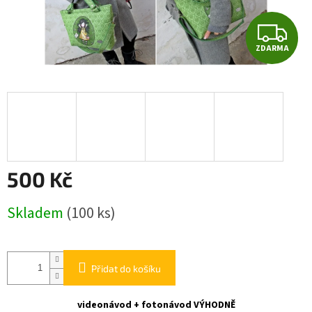
Z
ZDARMA
D
A
R
M
A
500 Kč
Měrná
Skladem
(100 ks)
cena:
Přidat do košíku
videonávod + fotonávod VÝHODNĚ