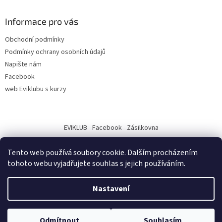
Informace pro vás
Obchodní podmínky
Podmínky ochrany osobních údajů
Napište nám
Facebook
web Eviklubu s kurzy
EVIKLUB
Facebook
Zásilkovna
Tento web používá soubory cookie. Dalším procházením
tohoto webu vyjadřujete souhlas s jejich používáním.
Nastavení
Vytvořil Shoptet
Odmítnout
Souhlasím
Copyright 2026
Eviklub - eshop
. Všechna práva vyhrazena.