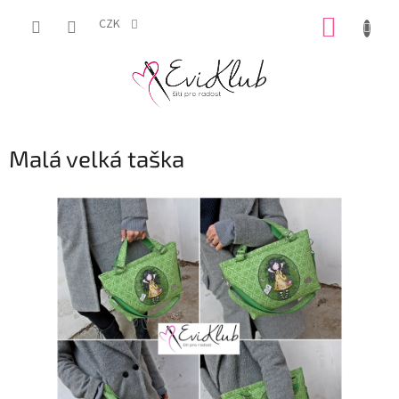
Přejít
NÁKUP
na
CZK
obsah
KOŠÍK
Malá velká taška