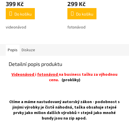
A
A
399 Kč
299 Kč
Do košíku
Do košíku
videonávod
fotonávod
Popis
Diskuze
Detailní popis produktu
Videonávod
i
fotonávod
na business tašku za výhodnou
cenu.
(prokliky)
Ctíme a máme nastudovaný autorský zákon - podobnost s
jinými výrobky je čistě náhodná, taška obsahuje stejné
prvky jako milion dalších výrobků = stejně jako mnohé
bundy jsou na zip apod.